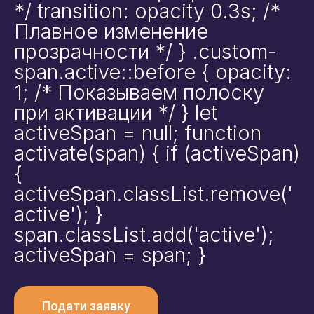
*/ transition: opacity 0.3s; /*
Плавное изменение
прозрачности */ } .custom-
span.active::before { opacity:
1; /* Показываем полоску
при активации */ } let
activeSpan = null; function
activate(span) { if (activeSpan)
{
activeSpan.classList.remove('
active'); }
span.classList.add('active');
activeSpan = span; }
Подати заявку