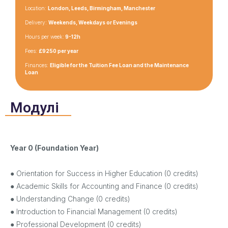
Location:
London, Leeds, Birmingham, Manchester
Delivery:
Weekends, Weekdays or Evenings
Hours per week:
9-12h
Fees:
£9250 per year
Finances:
Eligible for the Tuition Fee Loan and the Maintenance
Loan
Модулі
Year 0 (Foundation Year)
● Orientation for Success in Higher Education (0 credits)
● Academic Skills for Accounting and Finance (0 credits)
● Understanding Change (0 credits)
● Introduction to Financial Management (0 credits)
● Professional Development (0 credits)