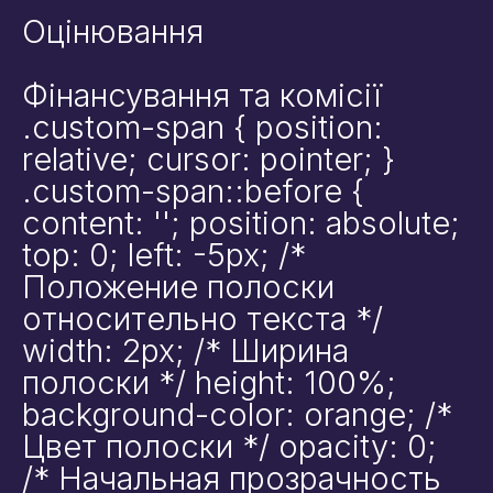
Оцінювання
Я даю згоду на обробку моїх
персональних даних компанією Edu4u Ltd в
Фінансування та комісії
інформаційних та маркетингових цілях
.custom-span { position:
relative; cursor: pointer; }
силаючи цю форму, ви підтверджуєте, що
.custom-span::before {
вам більше 16 років, і погоджуєтесь на
content: ''; position: absolute;
обробку ваших персональних даних з метою
зв’язку відповідно до нашої Політики
top: 0; left: -5px; /*
конфіденційності.
Положение полоски
относительно текста */
width: 2px; /* Ширина
полоски */ height: 100%;
background-color: orange; /*
Цвет полоски */ opacity: 0;
Expert Advice. Successful Outcomes.
/* Начальная прозрачность