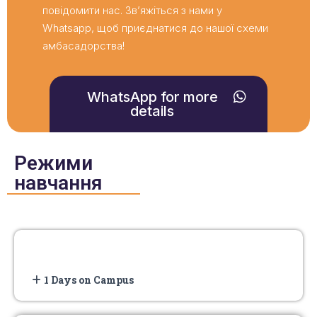
повідомити нас. Зв’яжіться з нами у
Whatsapp, щоб приєднатися до нашої схеми
амбасадорства!
WhatsApp for more
details
Режими
навчання
1 Days on Campus