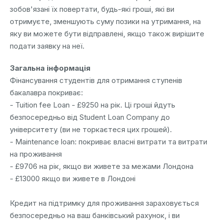
зобов'язані їх повертати, будь-які гроші, які ви
отримуєте, зменшують суму позики на утримання, на
яку ви можете бути відправлені, якщо також вирішите
подати заявку на неї.
Загальна інформація
Фінансування студентів для отримання ступенів
бакалавра покриває:
- Tuition fee Loan - £9250 на рік. Ці гроші йдуть
безпосередньо від Student Loan Company до
університету (ви не торкаєтеся цих грошей).
- Maintenance loan: покриває власні витрати та витрати
на проживання
- £9706 на рік, якщо ви живете за межами Лондона
- £13000 якщо ви живете в Лондоні
Кредит на підтримку для проживання зараховується
безпосередньо на ваш банківський рахунок, і ви