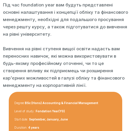
Під час foundation year вам будуть представлені
основні налаштування і концепції обліку та фінансового
менеджменту, необхідні для подальшого просування
через решту курсу, а також підготуватися до вивчення
на рівні університету.
Вивчення на рівні ступеня вищої освіти надасть вам
переносних навичок, які можна використовувати в
будь-якому професійному оточенні, чи то це
створення впливу як підприємець чи розширення
кар'єрних можливостей в галузі обліку та фінансового
менеджменту на корпоративній лінії.
Degree
BSc (Hons) Accounting & Financial Management
Level of study:
Fondation Year(Y0)
Start date:
September, January, June
Duration:
4 years