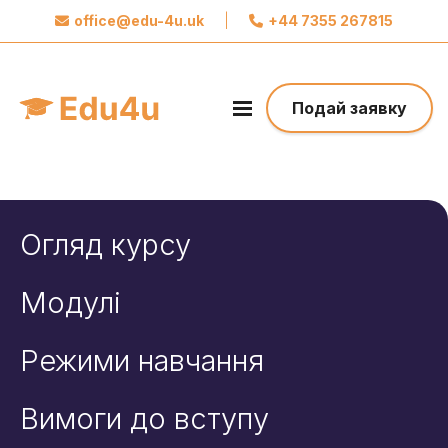
office@edu-4u.uk
|
+44 7355 267815
x
Звʼяжіться із Edu4u
Ми обіцяємо не розсилати вам спам.
Подай заявку
Поділіться своєю контактною інформацією,
щоб ми могли зв’язатися з вами щодо вашої
заявки.
Зробіть перший крок до свого майбутнього
Огляд курсу
Модулі
Режими навчання
Вимоги до вступу