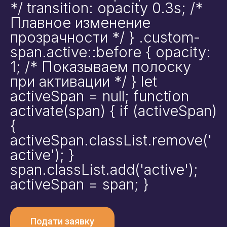
*/ transition: opacity 0.3s; /*
Плавное изменение
прозрачности */ } .custom-
span.active::before { opacity:
1; /* Показываем полоску
при активации */ } let
activeSpan = null; function
activate(span) { if (activeSpan)
{
activeSpan.classList.remove('
active'); }
span.classList.add('active');
activeSpan = span; }
Подати заявку