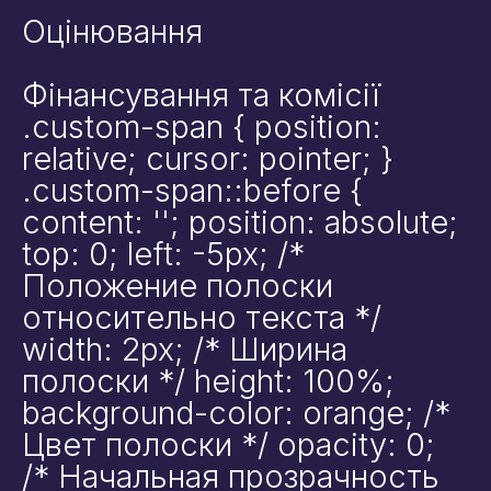
Оцінювання
Я даю згоду на обробку моїх
персональних даних компанією Edu4u Ltd в
Фінансування та комісії
інформаційних та маркетингових цілях
.custom-span { position:
relative; cursor: pointer; }
силаючи цю форму, ви підтверджуєте, що
.custom-span::before {
вам більше 16 років, і погоджуєтесь на
content: ''; position: absolute;
обробку ваших персональних даних з метою
зв’язку відповідно до нашої Політики
top: 0; left: -5px; /*
конфіденційності.
Положение полоски
относительно текста */
width: 2px; /* Ширина
полоски */ height: 100%;
background-color: orange; /*
Цвет полоски */ opacity: 0;
Expert Advice. Successful Outcomes.
/* Начальная прозрачность