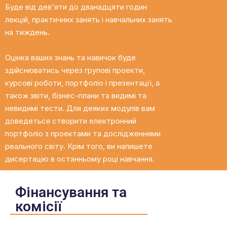
Буде від дев'яти до дванадцяти годин
лекцій, практичних занять і навчальних занять
на тиждень.
Оцінка ваших знань та навичок буде
здійснюватись через групові проекти,
курсові роботи, портфоліо і презентації, а
також звіти, бізнес-плани та видимі та
невидимі тести. Для деяких модулів вам
доведеться створити електронний
портфоліо з проектами та дослідженнями
реального світу. Крім того, ви напишете
дисертацію в останньому році навчання.
Фінансування та
комісії