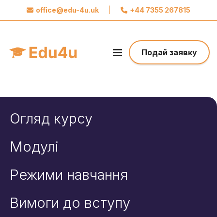
office@edu-4u.uk
|
+44 7355 267815
x
Звʼяжіться із Edu4u
Ми обіцяємо не розсилати вам спам.
Подай заявку
Поділіться своєю контактною інформацією,
щоб ми могли зв’язатися з вами щодо вашої
заявки.
Зробіть перший крок до свого майбутнього
Огляд курсу
Модулі
Режими навчання
Вимоги до вступу