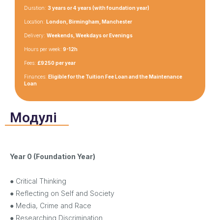
Duration:
3 years or 4 years (with foundation year)
Location:
London, Birmingham, Manchester
Delivery:
Weekends, Weekdays or Evenings
Hours per week:
9-12h
Fees:
£9250 per year
Finances:
Eligible for the Tuition Fee Loan and the Maintenance
Loan
Модулі
Year 0 (Foundation Year)
● Critical Thinking
● Reflecting on Self and Society
● Media, Crime and Race
● Researching Discrimination