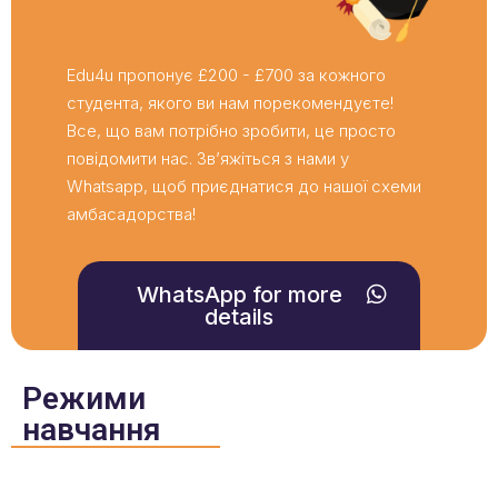
Edu4u пропонує £200 - £700 за кожного
студента, якого ви нам порекомендуєте!
Все, що вам потрібно зробити, це просто
повідомити нас. Зв’яжіться з нами у
Whatsapp, щоб приєднатися до нашої схеми
амбасадорства!
WhatsApp for more
details
Режими
навчання