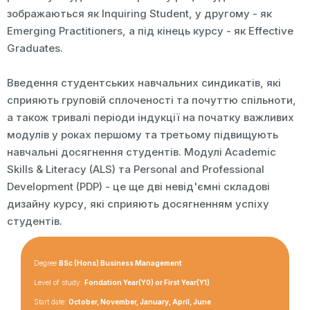
зображаються як Inquiring Student, у другому - як
Emerging Practitioners, а під кінець курсу - як Effective
Graduates.
Введення студентських навчальних синдикатів, які
сприяють груповій сплоченості та почуттю спільноти,
а також тривалі періоди індукції на початку важливих
модулів у роках першому та третьому підвищують
навчальні досягнення студентів. Модулі Academic
Skills & Literacy (ALS) та Personal and Professional
Development (PDP) - це ще дві невід'ємні складові
дизайну курсу, які сприяють досягненням успіху
студентів.
Degree
BSc (Hons) Business Management
Level of study:
Fondation Year(Y0) or First Year(Y1)
Start date:
October, November, January, April, June