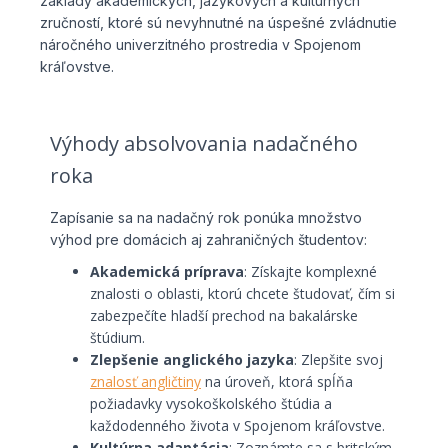
základy akademických, jazykových a kultúrnych
zručností, ktoré sú nevyhnutné na úspešné zvládnutie
náročného univerzitného prostredia v Spojenom
kráľovstve.
Výhody absolvovania nadačného
roka
Zapísanie sa na nadačný rok ponúka množstvo
výhod pre domácich aj zahraničných študentov:
Akademická príprava
: Získajte komplexné
znalosti o oblasti, ktorú chcete študovať, čím si
zabezpečíte hladší prechod na bakalárske
štúdium.
Zlepšenie anglického jazyka
: Zlepšite svoj
znalosť angličtiny
na úroveň, ktorá spĺňa
požiadavky vysokoškolského štúdia a
každodenného života v Spojenom kráľovstve.
Kultúrna adaptácia
: Zoznámte sa s britským