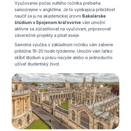
Vyučovanie počas nultého ročníka prebieha
samozrejme v angličtine. Je to vynikajúca príležitosť
naučiť sa ju na akademickej úrovni
Bakalárske
štúdium v Spojenom kráľovstve
vám umožní
aktívne sa zúčastňovať na vyučovaní, pripravovať
záverečné projekty a písať eseje.
Samotná výučba v základnom ročníku vám zaberie
približne 16-20 hodín týždenne. Umožní vám ľahko
skĺbiť štúdium a prácu navyše alebo si jednoducho
užívať študentský život.