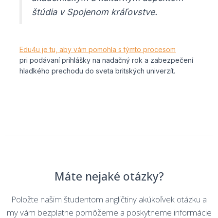
štúdia v Spojenom kráľovstve.
Edu4u je tu, aby vám pomohla s týmto procesom
pri podávaní prihlášky na nadačný rok a zabezpečení
hladkého prechodu do sveta britských univerzít.
Máte nejaké otázky?
Položte našim študentom angličtiny akúkoľvek otázku a
my vám bezplatne pomôžeme a poskytneme informácie