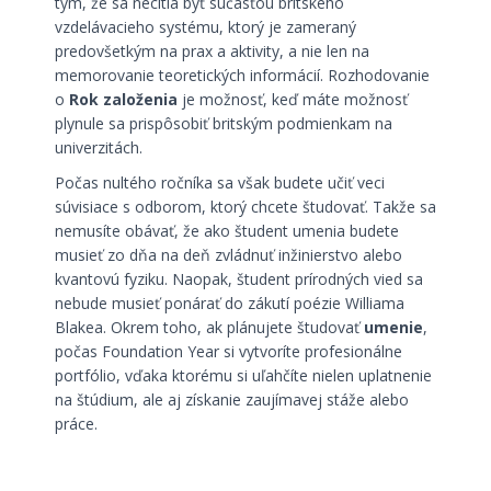
tým, že sa necítia byť súčasťou britského
vzdelávacieho systému, ktorý je zameraný
predovšetkým na prax a aktivity, a nie len na
memorovanie teoretických informácií. Rozhodovanie
o
Rok založenia
je možnosť, keď máte možnosť
plynule sa prispôsobiť britským podmienkam na
univerzitách.
Počas nultého ročníka sa však budete učiť veci
súvisiace s odborom, ktorý chcete študovať. Takže sa
nemusíte obávať, že ako študent umenia budete
musieť zo dňa na deň zvládnuť inžinierstvo alebo
kvantovú fyziku. Naopak, študent prírodných vied sa
nebude musieť ponárať do zákutí poézie Williama
Blakea. Okrem toho, ak plánujete študovať
umenie
,
počas Foundation Year si vytvoríte profesionálne
portfólio, vďaka ktorému si uľahčíte nielen uplatnenie
na štúdium, ale aj získanie zaujímavej stáže alebo
práce.