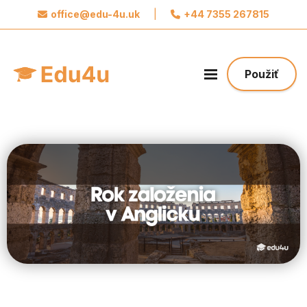
office@edu-4u.uk
|
+44 7355 267815
x
Spojte sa s Edu4u
Sľubujeme, že vás nebudeme spamovať.
Použiť
Zdieľajte svoje kontaktné údaje, aby sme vás
mohli kontaktovať ohľadom vašej žiadosti.
Urobte prvý krok k svojej budúcnosti