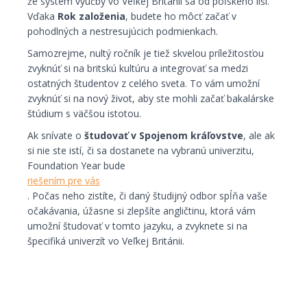
že systém výučby vo Veľkej Británii sa od poľského líši.
Vďaka
Rok založenia
, budete ho môcť začať v
pohodlných a nestresujúcich podmienkach.
Samozrejme, nultý ročník je tiež skvelou príležitosťou
zvyknúť si na britskú kultúru a integrovať sa medzi
ostatných študentov z celého sveta. To vám umožní
zvyknúť si na nový život, aby ste mohli začať bakalárske
štúdium s väčšou istotou.
Ak snívate o
študovať v Spojenom kráľovstve
, ale ak
si nie ste istí, či sa dostanete na vybranú univerzitu,
Foundation Year bude
riešením pre vás
. Počas neho zistíte, či daný študijný odbor spĺňa vaše
očakávania, úžasne si zlepšíte angličtinu, ktorá vám
umožní študovať v tomto jazyku, a zvyknete si na
špecifiká univerzít vo Veľkej Británii.