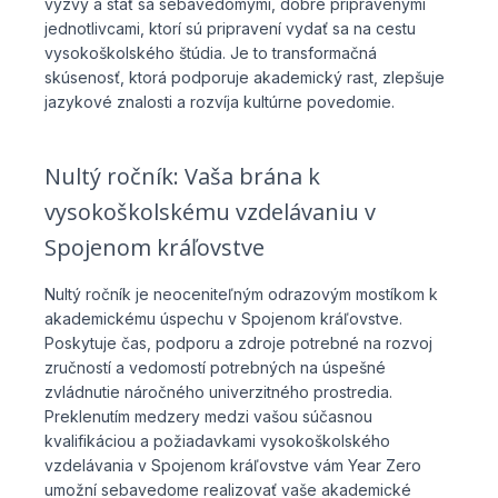
výzvy a stať sa sebavedomými, dobre pripravenými
jednotlivcami, ktorí sú pripravení vydať sa na cestu
vysokoškolského štúdia. Je to transformačná
skúsenosť, ktorá podporuje akademický rast, zlepšuje
jazykové znalosti a rozvíja kultúrne povedomie.
Nultý ročník: Vaša brána k
vysokoškolskému vzdelávaniu v
Spojenom kráľovstve
Nultý ročník je neoceniteľným odrazovým mostíkom k
akademickému úspechu v Spojenom kráľovstve.
Poskytuje čas, podporu a zdroje potrebné na rozvoj
zručností a vedomostí potrebných na úspešné
zvládnutie náročného univerzitného prostredia.
Preklenutím medzery medzi vašou súčasnou
kvalifikáciou a požiadavkami vysokoškolského
vzdelávania v Spojenom kráľovstve vám Year Zero
umožní sebavedome realizovať vaše akademické