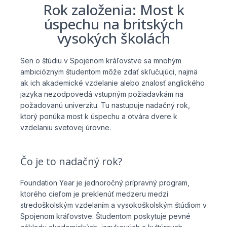
Rok založenia: Most k
úspechu na britských
vysokých školách
Sen o štúdiu v Spojenom kráľovstve sa mnohým
ambicióznym študentom môže zdať skľučujúci, najmä
ak ich akademické vzdelanie alebo znalosť anglického
jazyka nezodpovedá vstupným požiadavkám na
požadovanú univerzitu. Tu nastupuje nadačný rok,
ktorý ponúka most k úspechu a otvára dvere k
vzdelaniu svetovej úrovne.
Čo je to nadačný rok?
Foundation Year je jednoročný prípravný program,
ktorého cieľom je preklenúť medzeru medzi
stredoškolským vzdelaním a vysokoškolským štúdiom v
Spojenom kráľovstve. Študentom poskytuje pevné