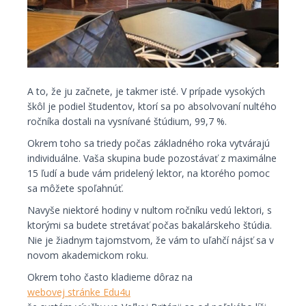
A to, že ju začnete, je takmer isté. V prípade vysokých
škôl je podiel študentov, ktorí sa po absolvovaní nultého
ročníka dostali na vysnívané štúdium, 99,7 %.
Okrem toho sa triedy počas základného roka vytvárajú
individuálne. Vaša skupina bude pozostávať z maximálne
15 ľudí a bude vám pridelený lektor, na ktorého pomoc
sa môžete spoľahnúť.
Navyše niektoré hodiny v nultom ročníku vedú lektori, s
ktorými sa budete stretávať počas bakalárskeho štúdia.
Nie je žiadnym tajomstvom, že vám to uľahčí nájsť sa v
novom akademickom roku.
Okrem toho často kladieme dôraz na
webovej stránke Edu4u