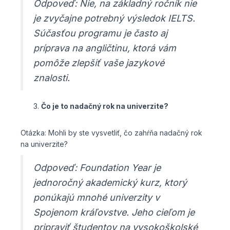
Odpoveď: Nie, na základný ročník nie
je zvyčajne potrebný výsledok IELTS.
Súčasťou programu je často aj
príprava na angličtinu, ktorá vám
pomôže zlepšiť vaše jazykové
znalosti.
Čo je to nadačný rok na univerzite?
Otázka: Mohli by ste vysvetliť, čo zahŕňa nadačný rok
na univerzite?
Odpoveď: Foundation Year je
jednoročný akademický kurz, ktorý
ponúkajú mnohé univerzity v
Spojenom kráľovstve. Jeho cieľom je
pripraviť študentov na vysokoškolské