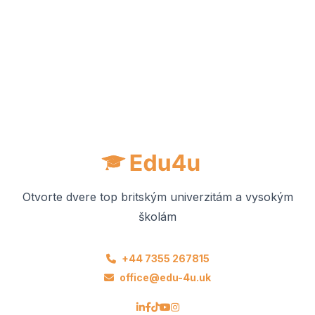
Otvorte dvere top britským univerzitám a vysokým
školám
+44 7355 267815
office@edu-4u.uk