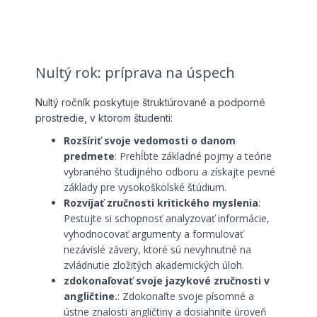
Nultý rok: príprava na úspech
Nultý ročník poskytuje štruktúrované a podporné
prostredie, v ktorom študenti:
Rozšíriť svoje vedomosti o danom
predmete
: Prehĺbte základné pojmy a teórie
vybraného študijného odboru a získajte pevné
základy pre vysokoškolské štúdium.
Rozvíjať zručnosti kritického myslenia
:
Pestujte si schopnosť analyzovať informácie,
vyhodnocovať argumenty a formulovať
nezávislé závery, ktoré sú nevyhnutné na
zvládnutie zložitých akademických úloh.
zdokonaľovať svoje jazykové zručnosti v
angličtine.
: Zdokonaľte svoje písomné a
ústne znalosti angličtiny a dosiahnite úroveň