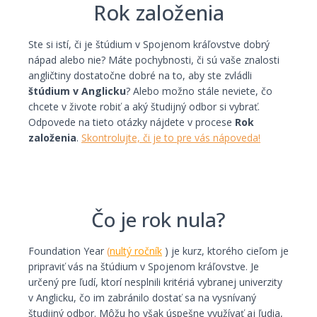
Rok založenia
I consent to the processing of my personal
data by Edu4u Ltd for information and
Ste si istí, či je štúdium v Spojenom kráľovstve dobrý
marketing purposes
nápad alebo nie? Máte pochybnosti, či sú vaše znalosti
angličtiny dostatočne dobré na to, aby ste zvládli
štúdium v Anglicku
? Alebo možno stále neviete, čo
By submitting this form, you confirm that you are
chcete v živote robiť a aký študijný odbor si vybrať.
over 16 years of age and acknowledge our
Odpovede na tieto otázky nájdete v procese
Rok
processing of your personal data for contact
založenia
.
Skontrolujte, či je to pre vás nápoveda!
purposes as detailed in our Privacy Policy
Čo je rok nula?
Foundation Year
(
nultý ročník
) je kurz, ktorého cieľom je
pripraviť vás na štúdium v Spojenom kráľovstve. Je
Expert Advice. Successful Outcomes.
určený pre ľudí, ktorí nesplnili kritériá vybranej univerzity
v Anglicku, čo im zabránilo dostať sa na vysnívaný
študijný odbor. Môžu ho však úspešne využívať aj ľudia,