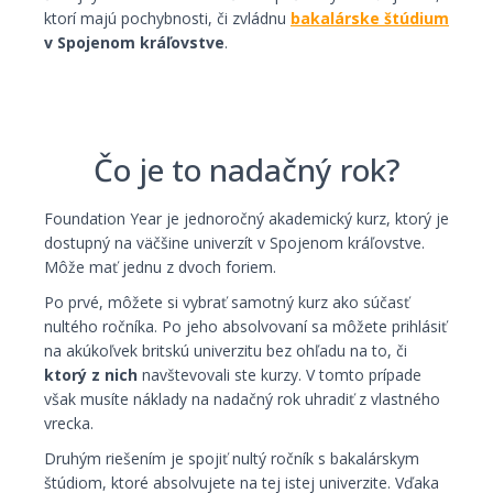
ktorí majú pochybnosti, či zvládnu
bakalárske štúdium
v Spojenom kráľovstve
.
Čo je to nadačný rok?
Foundation Year je jednoročný akademický kurz, ktorý je
dostupný na väčšine univerzít v Spojenom kráľovstve.
Môže mať jednu z dvoch foriem.
Po prvé, môžete si vybrať samotný kurz ako súčasť
nultého ročníka. Po jeho absolvovaní sa môžete prihlásiť
na akúkoľvek britskú univerzitu bez ohľadu na to, či
ktorý z nich
navštevovali ste kurzy. V tomto prípade
však musíte náklady na nadačný rok uhradiť z vlastného
vrecka.
Druhým riešením je spojiť nultý ročník s bakalárskym
štúdiom, ktoré absolvujete na tej istej univerzite. Vďaka