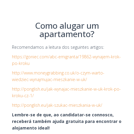
Como alugar um
apartamento?
Recomendamos a leitura dos seguintes artigos:
https://goniec.com/abc-emigranta/19862-wynajem-krok-
po-kroku
http://www.moneygrabbing.co.uk/o-czym-warto-
wiedziec-wynajmujac-mieszkanie-w-uk/
http://ponglish.eu/jak-wynajac-mieszkanie-w-uk-krok-po-
kroku-cz-1/
http://ponglish.eu/jak-szukac-mieszkania-w-uk/
Lembre-se de que, ao candidatar-se connosco,
receberá também ajuda gratuita para encontrar o
alojamento ideal!