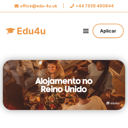
office@edu-4u.uk
|
+44 7938 490844
x
Conecte-se com Edu4u
Prometemos não enviar spam para você.
Aplicar
Compartilhe suas informações de contato para
que possamos entrar em contato com você
sobre sua inscrição.
Dê o primeiro passo em direção ao seu futuro