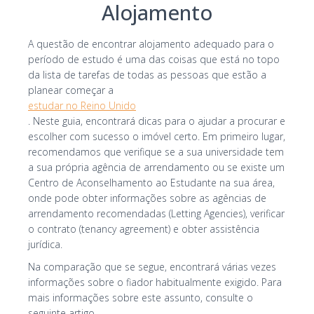
Alojamento
I consent to the processing of my personal
A questão de encontrar alojamento adequado para o
data by Edu4u Ltd for information and
período de estudo é uma das coisas que está no topo
marketing purposes
da lista de tarefas de todas as pessoas que estão a
planear começar a
estudar no Reino Unido
By submitting this form, you confirm that you are
. Neste guia, encontrará dicas para o ajudar a procurar e
over 16 years of age and acknowledge our
escolher com sucesso o imóvel certo. Em primeiro lugar,
processing of your personal data for contact
recomendamos que verifique se a sua universidade tem
purposes as detailed in our Privacy Policy
a sua própria agência de arrendamento ou se existe um
Centro de Aconselhamento ao Estudante na sua área,
onde pode obter informações sobre as agências de
arrendamento recomendadas (Letting Agencies), verificar
o contrato (tenancy agreement) e obter assistência
jurídica.
Na comparação que se segue, encontrará várias vezes
informações sobre o fiador habitualmente exigido.
Para
Expert Advice. Successful Outcomes.
mais informações sobre este assunto, consulte o
seguinte artigo.