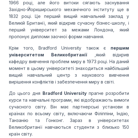
1966 році, але його витоки сягають заснування
Західно-Йоркширського механічного інституту ще в
1832 році. Це перший вищий навчальний заклад у
Великій Британії, який відкрив сучасну бізнес-школу, і
перший університет за межами Лондона, який
пропонує дипломи заочної форми навчання.
Крім того, Bradford University також є
першим
університетом Великобританії
,який відкрив
кафедру вивчення проблем миру в 1973 році. На даний
момент в цьому університеті знаходиться найбільший
вищий навчальний центр з наукового вивчення
вирішення конфліктів і забезпечення миру в світі.
До цього дня
Bradford University
прагне розробити
курси та навчальні програми, які відображають вимоги
сучасного світу. Він має партнерські установи в
країнах по всьому світу, включаючи Філіппіни, Індію,
Танзанію та Гонконг. Зараз в університетах
Великобританії навчаються студенти з близько 150
країн світу.