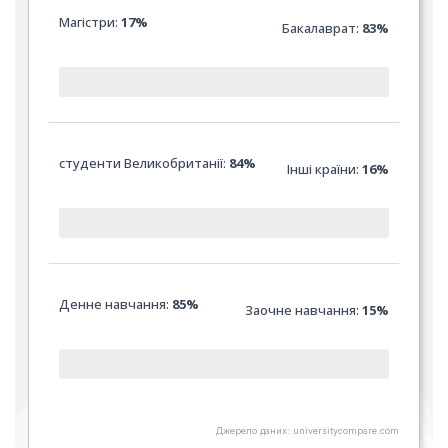
Магістри:
17%
Бакалаврат:
83%
студенти Великобританії:
84%
Інші країни:
16%
Денне навчання:
85%
Заочне навчання:
15
%
Джерело даних: universitycompare.com