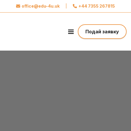
office@edu-4u.uk
|
+44 7355 267815
x
Звʼяжіться із Edu4u
Ми обіцяємо не розсилати вам спам.
Подай заявку
Поділіться своєю контактною інформацією,
щоб ми могли зв’язатися з вами щодо вашої
заявки.
Зробіть перший крок до свого майбутнього