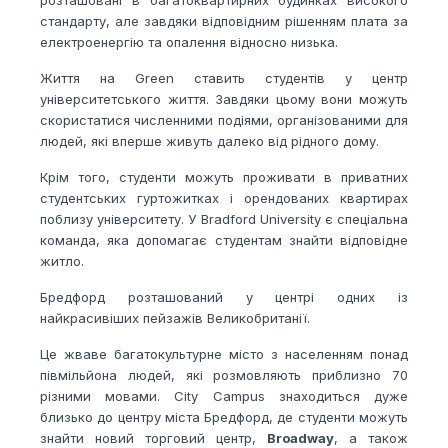
розташовані в багатоквартирних будинках високого
стандарту, але завдяки відповідним рішенням плата за
електроенергію та опалення відносно низька.
Життя на Green ставить студентів у центр
університетського життя. Завдяки цьому вони можуть
скористатися численними подіями, організованими для
людей, які вперше живуть далеко від рідного дому.
Крім того, студенти можуть проживати в приватних
студентських гуртожитках і орендованих квартирах
поблизу університету. У Bradford University є спеціальна
команда, яка допомагає студентам знайти відповідне
житло.
Бредфорд розташований у центрі одних із
найкрасивіших пейзажів Великобританії.
Це жваве багатокультурне місто з населенням понад
півмільйона людей, які розмовляють приблизно 70
різними мовами. City Campus знаходиться дуже
близько до центру міста Бредфорд, де студенти можуть
знайти новий торговий центр,
Broadway
, а також