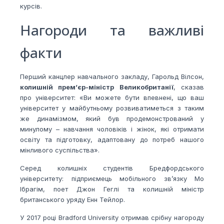
курсів.
Нагороди та важливі
факти
Перший канцлер навчального закладу, Гарольд Вілсон
,
колишній прем’єр-міністр Великобританії
,
сказав
про університет: «Ви можете бути впевнені, що ваш
університет у майбутньому розвиватиметься з таким
же динамізмом, який був продемонстрований у
минулому – навчання чоловіків і жінок, які отримати
освіту та підготовку, адаптовану до потреб нашого
мінливого суспільства».
Серед колишніх студентів Бредфордського
університету: підприємець мобільного зв’язку Мо
Ібрагім, поет Джон Геглі та колишній міністр
британського уряду Енн Тейлор.
У 2017 році Bradford University отримав срібну нагороду