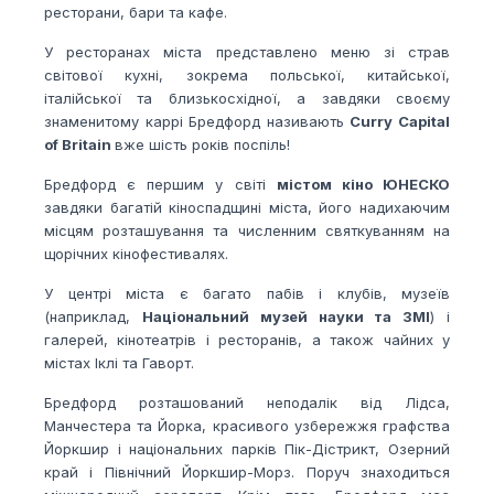
ресторани, бари та кафе.
У ресторанах міста представлено меню зі страв
світової кухні, зокрема польської, китайської,
італійської та близькосхідної, а завдяки своєму
знаменитому каррі Бредфорд називають
Curry Capital
of Britain
вже шість років поспіль!
Бредфорд є першим у світі
містом кіно ЮНЕСКО
завдяки багатій кіноспадщині міста, його надихаючим
місцям розташування та численним святкуванням на
щорічних кінофестивалях.
У центрі міста є багато пабів і клубів, музеїв
(наприклад
,
Національний музей науки та ЗМІ
)
і
галерей, кінотеатрів і ресторанів, а також чайних у
містах Іклі та Гаворт.
Бредфорд розташований неподалік від Лідса,
Манчестера та Йорка, красивого узбережжя графства
Йоркшир і національних парків Пік-Дістрикт, Озерний
край і Північний Йоркшир-Морз. Поруч знаходиться