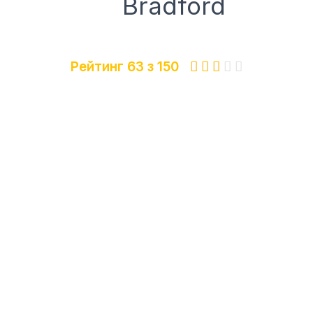
Bradford
Рейтинг 63 з 150




