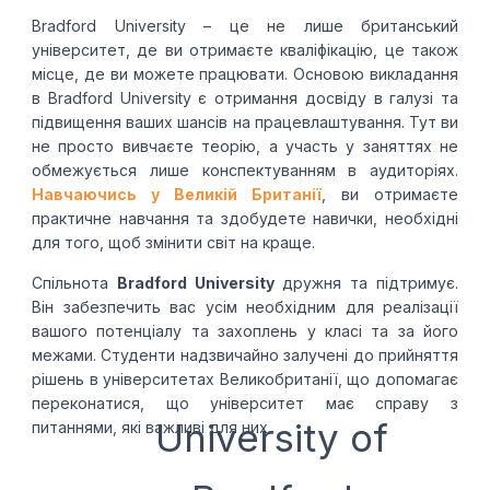
Bradford University – це не лише британський
університет, де ви отримаєте кваліфікацію, це також
місце, де ви можете працювати. Основою викладання
в Bradford University є отримання досвіду в галузі та
підвищення ваших шансів на працевлаштування. Тут ви
не просто вивчаєте теорію, а участь у заняттях не
обмежується лише конспектуванням в аудиторіях.
Навчаючись у Великій Британії
,
ви отримаєте
практичне навчання та здобудете навички, необхідні
для того, щоб змінити світ на краще.
Спільнота
Bradford University
дружня та підтримує.
Він забезпечить вас усім необхідним для реалізації
вашого потенціалу та захоплень у класі та за його
межами. Студенти надзвичайно залучені до прийняття
рішень в університетах Великобританії, що допомагає
переконатися, що університет має справу з
University of
питаннями, які важливі для них.