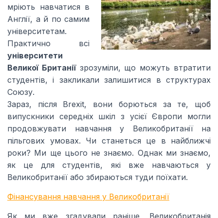
мріють навчатися в
Англії, а й по самим
університетам.
Практично всі
університети
Великої Британії
зрозуміли, що можуть втратити
студентів, і закликали залишитися в структурах
Союзу.
Зараз, після Brexit, вони борються за те, щоб
випускники середніх шкіл з усієї Європи могли
продовжувати навчання у Великобританії на
пільгових умовах. Чи станеться це в найближчі
роки? Ми ще цього не знаємо. Однак ми знаємо,
як це для студентів, які вже навчаються у
Великобританії або збираються туди поїхати.
Фінансування навчання у Великобританії
Як ми вже згадували раніше, Великобританія