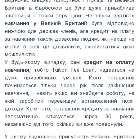
Водночас завдяки присутності Польщі та Великої
Британії в Євросоюзі це була дуже приваблива
інвестиція з точки зору ціни. Не тільки вартість
навчання у Великій Британії
була відповідно
нижчою для держав-членів, але кредит на плату
за навчання також дозволив людям, які інакше не
могли б собі це дозволити, скористатися цією
можливістю.
У будь-якому випадку, сам
кредит на оплату
навчання
, тобто Tuition Fee Loan, надається на
дуже привабливих умовах. Його погашення
починається тільки через рік після закінчення
навчання, і навіть якщо ви знайдете роботу, на
якій заробіток перевищує встановлений поріг
доходу. Крім того, погашення кредиту за навчання
автоматично списується через 30 років,
незалежно від того, скільки ви вже повернули.
У цьому відношенні присутність Великої Британії