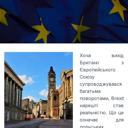
Я даю згоду на обробку моїх
персональних даних компанією Edu4u Ltd в
інформаційних та маркетингових цілях
силаючи цю форму, ви підтверджуєте, що
вам більше 16 років, і погоджуєтесь на
Хоча вихід
обробку ваших персональних даних з метою
Британії з
зв’язку відповідно до нашої Політики
Європейського
конфіденційності.
Союзу
супроводжувався
багатьма
поворотами, Brexit
нарешті став
реальністю. Що це
Expert Advice. Successful Outcomes.
означає для
польських