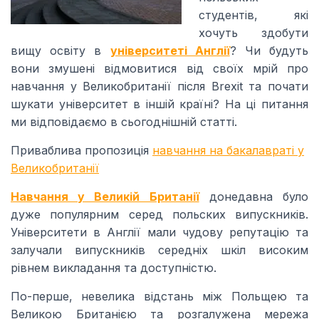
студентів, які
хочуть здобути
вищу освіту в
університеті Англії
? Чи будуть
вони змушені відмовитися від своїх мрій про
навчання у Великобританії після Brexit та почати
шукати університет в іншій країні? На ці питання
ми відповідаємо в сьогоднішній статті.
Приваблива пропозиція
навчання на бакалавраті у
Великобританії
Навчання у Великій Британії
донедавна було
дуже популярним серед польских випускників.
Університети в Англії мали чудову репутацію та
залучали випускників середніх шкіл високим
рівнем викладання та доступністю.
По-перше, невелика відстань між Польщею та
Великою Британією та розгалужена мережа