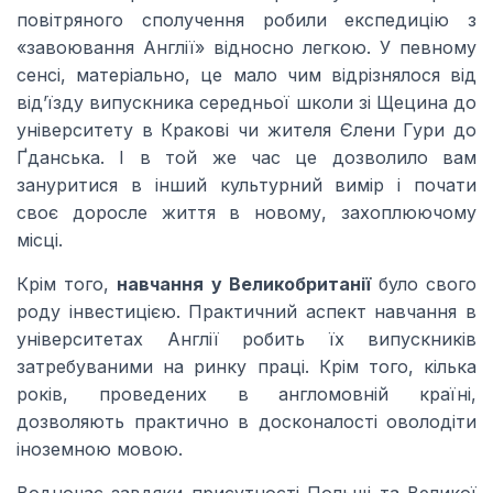
повітряного сполучення робили експедицію з
«завоювання Англії» відносно легкою. У певному
сенсі, матеріально, це мало чим відрізнялося від
від’їзду випускника середньої школи зі Щецина до
університету в Кракові чи жителя Єлени Гури до
Ґданська. І в той же час це дозволило вам
зануритися в інший культурний вимір і почати
своє доросле життя в новому, захоплюючому
місці.
Крім того,
навчання у Великобританії
було свого
роду інвестицією. Практичний аспект навчання в
університетах Англії робить їх випускників
затребуваними на ринку праці. Крім того, кілька
років, проведених в англомовній країні,
дозволяють практично в досконалості оволодіти
іноземною мовою.