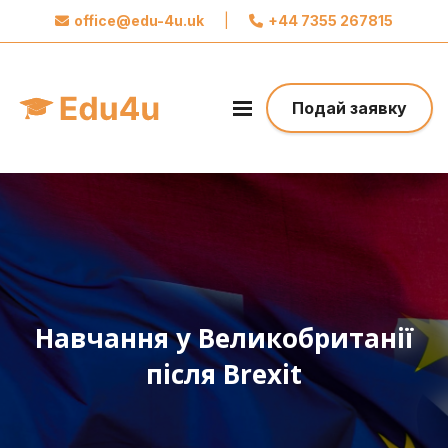
office@edu-4u.uk
|
+44 7355 267815
x
Звʼяжіться із Edu4u
Ми обіцяємо не розсилати вам спам.
Подай заявку
Поділіться своєю контактною інформацією,
щоб ми могли зв’язатися з вами щодо вашої
заявки.
Зробіть перший крок до свого майбутнього
Навчання у Великобританії
після Brexit