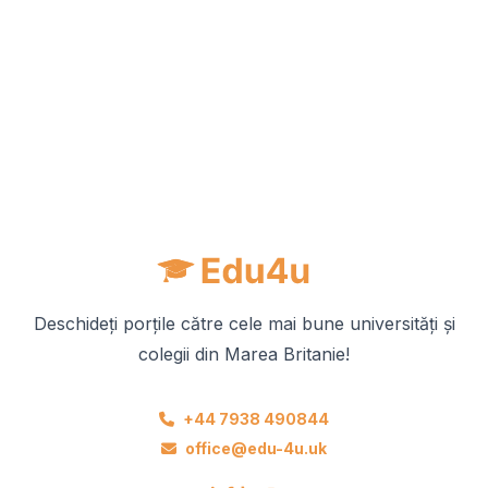
Deschideți porțile către cele mai bune universități și
colegii din Marea Britanie!
+44 7938 490844
office@edu-4u.uk