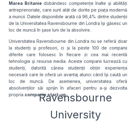
Marea Britanie
dobândesc competențe înalte și abilități
antreprenoriale, care sunt atât de dorite pe piața modernă
a muncii. Datele disponibile arată că 96,4% dintre studenții
de la Universitatea Ravensbourne din Londra își găsesc un
loc de muncă în șase luni de la absolvire.
Universitatea Ravensbourne din Londra nu se referă doar
la studenți și profesori, ci și la peste 100 de companii
diferite care folosesc în fiecare zi cea mai recentă
tehnologie și resurse media. Aceste companii lucrează cu
studenți, datorită căreia studenții obțin experiența
necesară care le oferă un avantaj atunci când își caută un
loc de muncă. De asemenea, universitatea oferă
absolvenților săi sprijin în afaceri pentru a-și dezvolta
Ravensbourne
propria
companie start-up
.
University