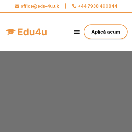
office@edu-4u.uk
|
+44 7938 490844
x
Aplică acum
Aplică acum
Sunt de acord cu prelucrarea datelor mele
personale de către Edu4u Ltd în scopuri de informare și
marketing