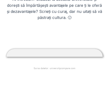
dorești să împărtășești avantajele pe care ți le oferă
și dezavantajele? Scrieți cu curaj, dar nu uitați să vă
păstrați cultura. 🙂
Sursa datelor: universitycompare.com