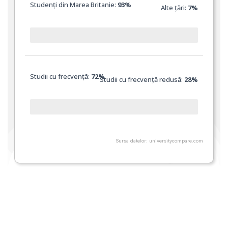
Studenți din Marea Britanie:
93%
Alte țări:
7%
Studii cu frecvență:
72%
Studii cu frecvență redusă:
28
%
Sursa datelor: universitycompare.com