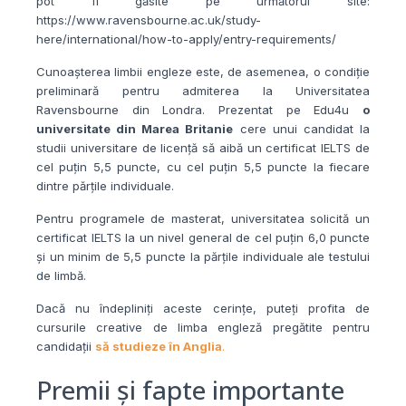
pot fi găsite pe următorul site:
https://www.ravensbourne.ac.uk/study-
here/international/how-to-apply/entry-requirements/
Cunoașterea limbii engleze este, de asemenea, o condiție
preliminară pentru admiterea la Universitatea
Ravensbourne din Londra. Prezentat pe Edu4u
o
universitate din Marea Britanie
cere unui candidat la
studii universitare de licență să aibă un certificat IELTS de
cel puțin 5,5 puncte, cu cel puțin 5,5 puncte la fiecare
dintre părțile individuale.
Pentru programele de masterat, universitatea solicită un
certificat IELTS la un nivel general de cel puțin 6,0 puncte
și un minim de 5,5 puncte la părțile individuale ale testului
de limbă.
Dacă nu îndepliniți aceste cerințe, puteți profita de
cursurile creative de limba engleză pregătite pentru
candidații
să studieze în Anglia
.
Premii și fapte importante