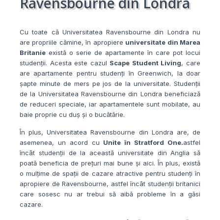
Ravensbourne din Londra
Cu toate că Universitatea Ravensbourne din Londra nu
are propriile cămine, în apropiere
universitate din Marea
Britanie
există o serie de apartamente în care pot locui
studenții. Acesta este cazul
Scape Student Living
, care
are apartamente pentru studenți în Greenwich, la doar
șapte minute de mers pe jos de la universitate. Studenții
de la Universitatea Ravensbourne din Londra beneficiază
de reduceri speciale, iar apartamentele sunt mobilate, au
baie proprie cu duș și o bucătărie.
În plus, Universitatea Ravensbourne din Londra are, de
asemenea, un acord cu
Unite în Stratford One.
astfel
încât studenții de la această universitate din Anglia să
poată beneficia de prețuri mai bune și aici. În plus, există
o mulțime de spații de cazare atractive pentru studenți în
apropiere de Ravensbourne, astfel încât studenții britanici
care sosesc nu ar trebui să aibă probleme în a găsi
cazare.