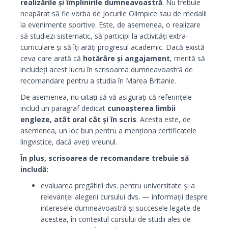
realizările și împlinirile dumneavoastră
. Nu trebuie
neapărat să fie vorba de Jocurile Olimpice sau de medalii
la evenimente sportive. Este, de asemenea, o realizare
să studiezi sistematic, să participi la activități extra-
curriculare și să îți arăți progresul academic. Dacă există
ceva care arată că
hotărâre și angajament
, merită să
includeți acest lucru în scrisoarea dumneavoastră de
recomandare pentru a studia în Marea Britanie.
De asemenea, nu uitați să vă asigurați că referințele
includ un paragraf dedicat
cunoașterea limbii
engleze, atât oral cât și în scris
. Acesta este, de
asemenea, un loc bun pentru a menționa certificatele
lingvistice, dacă aveți vreunul.
În plus, scrisoarea de recomandare trebuie să
includă:
evaluarea pregătirii dvs. pentru universitate și a
relevanței alegerii cursului dvs.
— informații despre
interesele dumneavoastră și succesele legate de
acestea, în contextul cursului de studii ales de