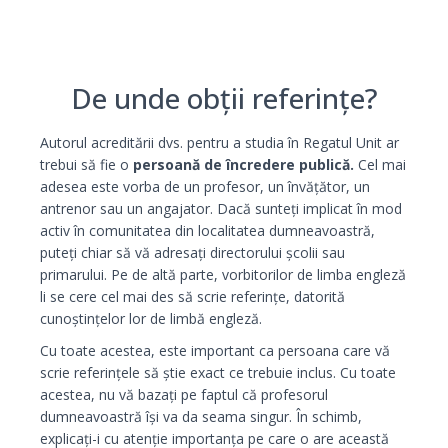
De unde obții referințe?
Autorul acreditării dvs. pentru a studia în Regatul Unit ar
trebui să fie o
persoană de încredere publică.
Cel mai
adesea este vorba de un profesor, un învățător, un
antrenor sau un angajator. Dacă sunteți implicat în mod
activ în comunitatea din localitatea dumneavoastră,
puteți chiar să vă adresați directorului școlii sau
primarului. Pe de altă parte, vorbitorilor de limba engleză
li se cere cel mai des să scrie referințe, datorită
cunoștințelor lor de limbă engleză.
Cu toate acestea, este important ca persoana care vă
scrie referințele să știe exact ce trebuie inclus. Cu toate
acestea, nu vă bazați pe faptul că profesorul
dumneavoastră își va da seama singur. În schimb,
explicați-i cu atenție importanța pe care o are această