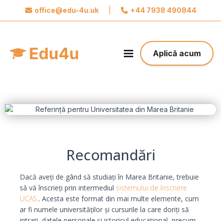
office@edu-4u.uk
|
+44 7938 490844
x
Aplică acum
Aplică acum
Recomandări
Sunt de acord cu prelucrarea datelor mele
personale de către Edu4u Ltd în scopuri de
Dacă aveți de gând să studiați în Marea Britanie, trebuie
informare și marketing
să vă înscrieți prin intermediul
sistemului de înscriere
UCAS.
. Acesta este format din mai multe elemente, cum
ar fi numele universităților și cursurile la care doriți să
intrați, datele personale și istoricul educațional, precum