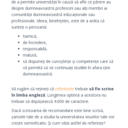
de a permite universității în cauză să afle ce părere au
despre dumneavoastră profesorii sau alți membri ai
comunității dumneavoastră educaționale sau
profesionale. Ideea, bineînțeles, este de a arăta că
sunteți o persoană:
harnică,
de încredere,
responsabilă,
matură,
să dispuneți de cunoștințe și competențe care să
vă permită să vă continuați studiile în afara țării
dumneavoastră.
Vă rugăm să rețineți că
referințele
trebuie
să fie scrise
în limba engleză
. Lungimea optimă a acestora nu
trebuie să depășească 4.000 de caractere.
Dacă scrisoarea de recomandare este bine scrisă,
șansele tale de a studia la universitatea visurilor tale vor
crește semnificativ. Și cum obții astfel de referințe?