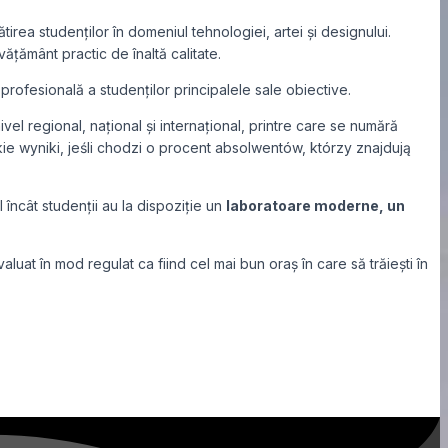
td în scopuri de
irea studenților în domeniul tehnologiei, artei și designului.
vățământ practic de înaltă calitate.
profesională a studenților principalele sale obiective.
el regional, național și internațional, printre care se numără
e wyniki, jeśli chodzi o procent absolwentów, którzy znajdują
fel încât studenții au la dispoziție un
laboratoare moderne, un
luat în mod regulat ca fiind cel mai bun oraș în care să trăiești în