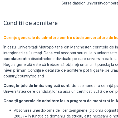
Sursa datelor: universitycompar
Condiții de admitere
Cerințe generale de admitere pentru studii universitare de li
În cazul Universității Metropolitane din Manchester, cerințele de i
intenționați să îl urmați. Dacă ești acceptat sau nu la o universita
bacalaureat
a disciplinelor individuale pe care universitatea le i
Regula generală este că trebuie să obțineți un anumit punctaj la ce
nivel primar
. Condițiile detaliate de admitere pot fi găsite pe urm
country/country/poland
Cunoștințele de limba engleză sunt
,
de asemenea, o cerință pe
Universitatea cere candidaților să aibă un certificat IELTS de cel 
Condiții generale de admitere la un program de masterat în A
Absolvirea unei diplome de licență/inginerie (diplomă obținu
2003) – în funcție de domeniul de studiu, este necesară o n