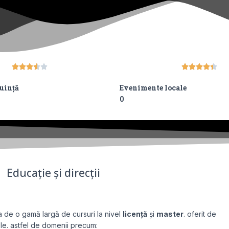










cuință
Evenimente locale
0
Educație și direcții
a de o gamă largă de cursuri la nivel
licență
și
master
.
oferit de
ele. astfel de domenii precum: