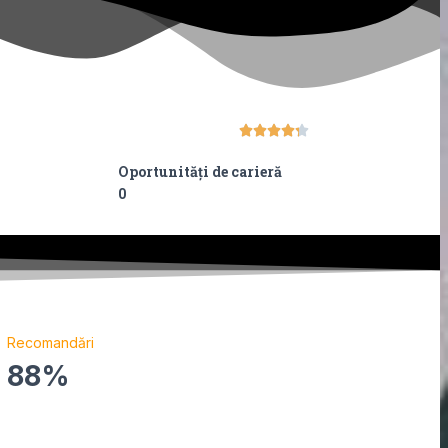





Oportunități de carieră
0
Recomandări
88%