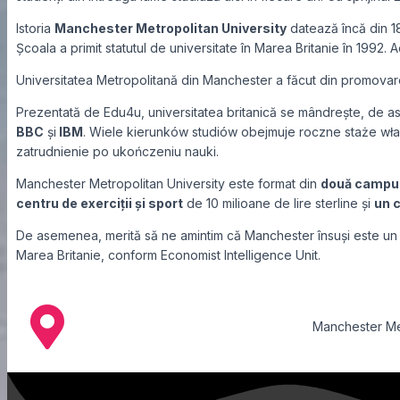
Sunt d
Istoria
Manchester Metropolitan University
datează încă din 18
Școala a primit statutul de universitate în Marea Britanie în 1992.
Universitatea Metropolitană din Manchester a făcut din promovarea 
Prezentată de Edu4u, universitatea britanică se mândrește, de asem
5700
BBC
și
IBM
. Wiele kierunków studiów obejmuje roczne staże właś
zatrudnienie po ukończeniu nauki.
Manchester Metropolitan University este format din
două campu
centru de exerciții și sport
de 10 milioane de lire sterline și
un 
De asemenea, merită să ne amintim că Manchester însuși este un cent
Marea Britanie, conform Economist Intelligence Unit.
Manchester Met