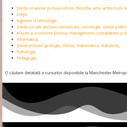
Științe umaniste (inclusiv istorie, filozofie, artă, arhitectură, li
Drept
Inginerie și tehnologie,
Științe sociale (inclusiv comunicare, sociologie, științe politice
Afaceri și economie (inclusiv management, contabilitate și 
Informatica,
Științe (inclusiv geologie, chimie, matematică, statistică),
Psihologie,
Pedagogie,
O căutare detaliată a cursurilor disponibile la Manchester Metropol