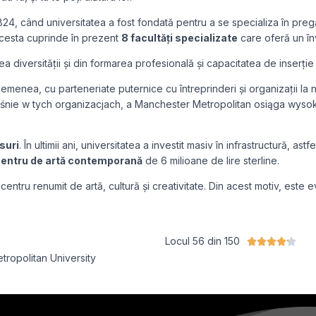
e acord cu prelucrarea datelor mele personale de către Edu4u L
informare și marketing
24, când universitatea a fost fondată pentru a se specializa în pregăt
 Acesta cuprinde în prezent
8 facultăți specializate
care oferă un în
diversității și din formarea profesională și capacitatea de inserție 
enea, cu parteneriate puternice cu întreprinderi și organizații la niv
nie w tych organizacjach, a Manchester Metropolitan osiąga wysoki
suri
. În ultimii ani, universitatea a investit masiv în infrastructură, ast
centru de artă contemporană
de 6 milioane de lire sterline.
ru renumit de artă, cultură și creativitate. Din acest motiv, este eva
Expert Advice. Successful Outcomes.
Locul 56 din 150





ropolitan University