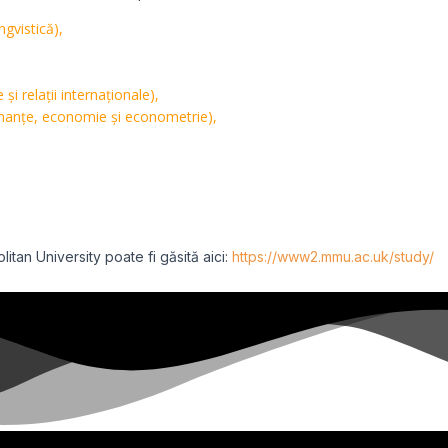
ngvistică),
 și relații internaționale),
finanțe, economie și econometrie),
itan University poate fi găsită aici:
https://www2.mmu.ac.uk/study/