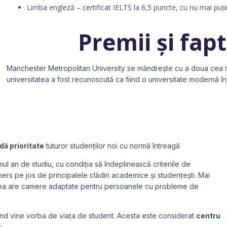
Limba engleză – certificat IELTS la 6,5 puncte, cu nu mai puți
Premii și fap
Manchester Metropolitan University se mândrește cu a doua cea 
universitatea a fost recunoscută ca fiind o universitate modernă î
dă prioritate
tuturor studenților noi cu normă întreagă
mul an de studiu, cu condiția să îndeplinească criteriile de
e mers pe jos de principalele clădiri academice și studențești. Mai
tatea are camere adaptate pentru persoanele cu probleme de
când vine vorba de viața de student. Acesta este considerat
centru
.