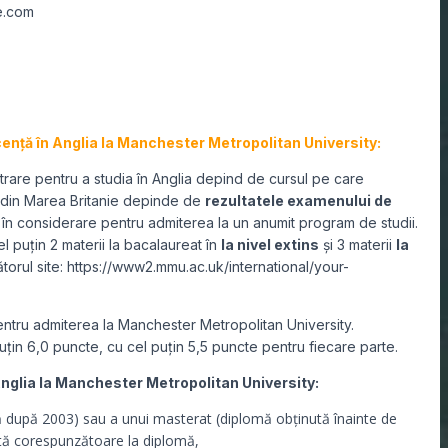
e.com
cență în Anglia la Manchester Metropolitan University:
ntrare pentru a studia în Anglia depind de cursul pe care
te din Marea Britanie depinde de
rezultatele examenului de
a în considerare pentru admiterea la un anumit program de studii.
l puțin 2 materii la bacalaureat în
la nivel extins
și 3 materii
la
ătorul site: https://www2.mmu.ac.uk/international/your-
ntru admiterea la Manchester Metropolitan University
.
puțin 6,0 puncte, cu cel puțin 5,5 puncte pentru fiecare parte.
nglia la Manchester Metropolitan University:
tă după 2003) sau a unui masterat (diplomă obținută înainte de
otă corespunzătoare la diplomă,