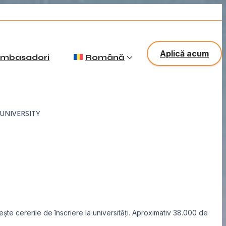
x
Aplică acum
mbasadori
Română
UNIVERSITY
ește cererile de înscriere la universități. Aproximativ 38.000 de