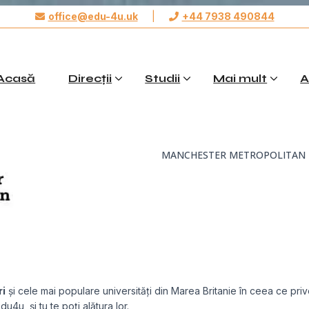
office@edu-4u.uk
|
+44 7938 490844
Aplică acum
Acasă
Direcții
Studii
Mai mult
A
MANCHESTER METROPOLITAN 
ri
și cele mai populare universități din Marea Britanie în ceea ce priv
u4u, și tu te poți alătura lor.