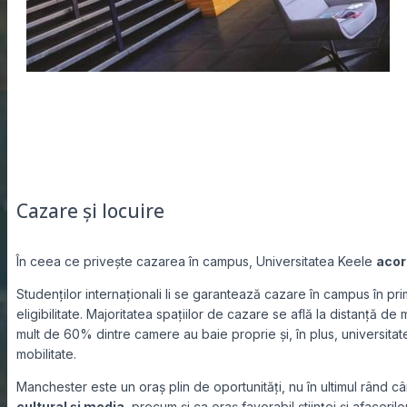
Cazare și locuire
În ceea ce privește cazarea în campus, Universitatea Keele
acor
Studenților internaționali li se garantează cazare în campus în pri
eligibilitate. Majoritatea spațiilor de cazare se află la distanță d
mult de 60% dintre camere au baie proprie și, în plus, universi
mobilitate.
Manchester este un oraș plin de oportunități, nu în ultimul rând 
cultural și media
,
precum și ca oraș favorabil științei și afacerilor