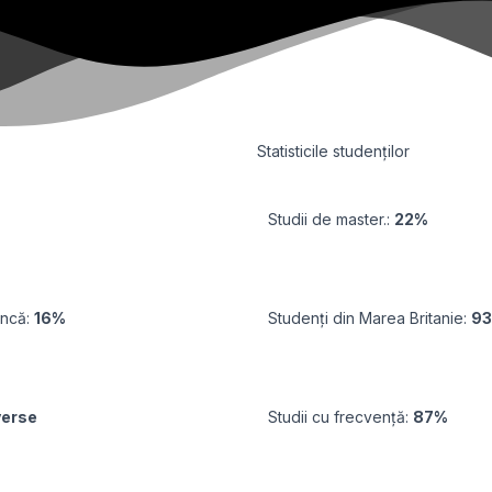
Statisticile studenților
Studii de master.:
22%
uncă:
16%
Studenți din Marea Britanie:
9
verse
Studii cu frecvență:
87%