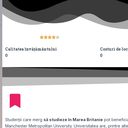





Calitatea învățământului
Costuri de lo
0
0
Studenții care merg
să studieze în Marea Britanie
pot benefici
Manchester Metropolitan University. Universitatea are, printre alt