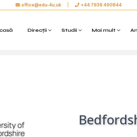
office@edu-4u.uk
|
+44 7938 490844
Aplică acum
casă
Direcții
Studii
Mai mult
A
Sunt de acord cu prelucrarea datelor mele personale de
către Edu4u Ltd în scopuri de informare și marketing
Bedfordsh