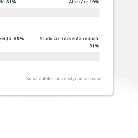
UK:
81%
Alte țări:
19%
cvență:
69%
Studii cu frecvență redusă:
31
%
Sursa datelor: universitycompare.com