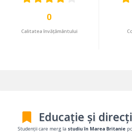
0
Calitatea învățământului
Co
Educație și direcți
Studenții care merg la
studiu în Marea Britanie
po