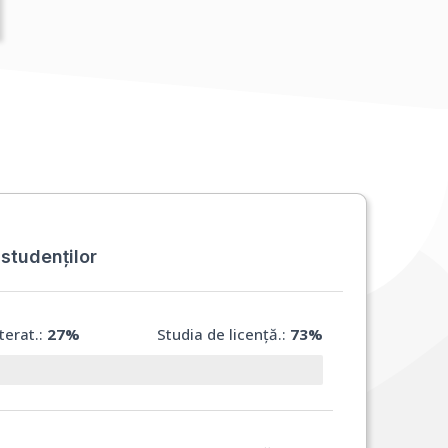
 studenților
terat.:
27%
Studia de licență.:
73%