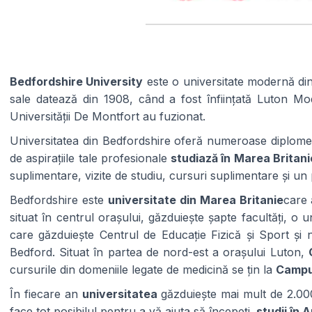
Bedfordshire University
este o universitate modernă din
sale datează din 1908, când a fost înființată Luton M
Universității De Montfort au fuzionat.
Universitatea din Bedfordshire oferă numeroase diplome în ș
de aspirațiile tale profesionale
studiază în Marea Britani
suplimentare, vizite de studiu, cursuri suplimentare și 
Bedfordshire este
universitate din Marea Britanie
care 
situat în centrul orașului, găzduiește șapte facultăți, o
care găzduiește Centrul de Educație Fizică și Sport și 
Bedford. Situat în partea de nord-est a orașului Luton,
cursurile din domeniile legate de medicină se țin la
Campu
În fiecare an
universitatea
găzduiește mai mult de 2.000
face tot posibilul pentru a vă ajuta să începeți.
studii în A