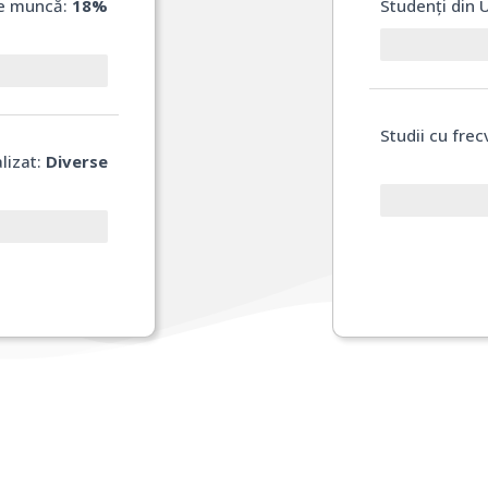
de muncă:
18%
Studenți din 
Studii cu fre
lizat:
Diverse