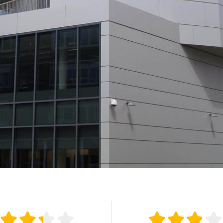







