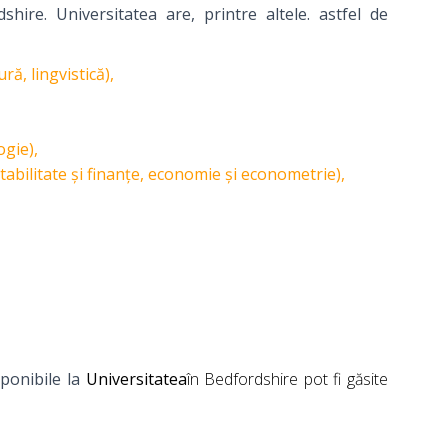
hire. Universitatea are, printre altele. astfel de
ră, lingvistică),
ogie),
abilitate și finanțe, economie și econometrie),
sponibile la
Universitatea
în Bedfordshire pot fi găsite