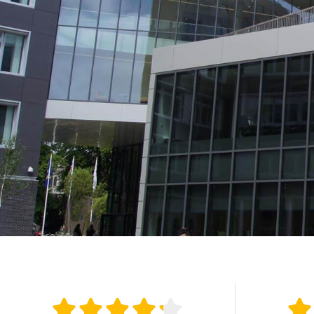





