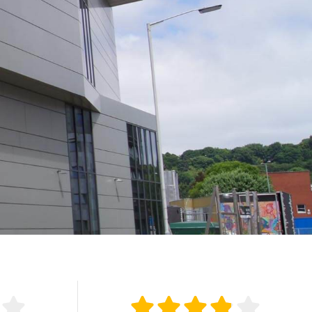





