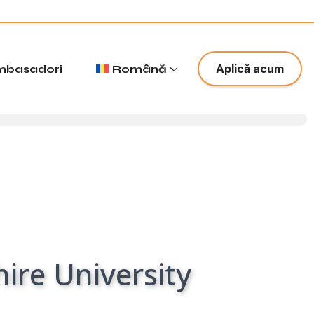
x
Aplică acum
mbasadori
Română
ire University