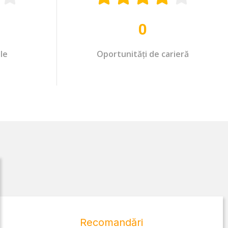
0
le
Oportunități de carieră
Recomandări