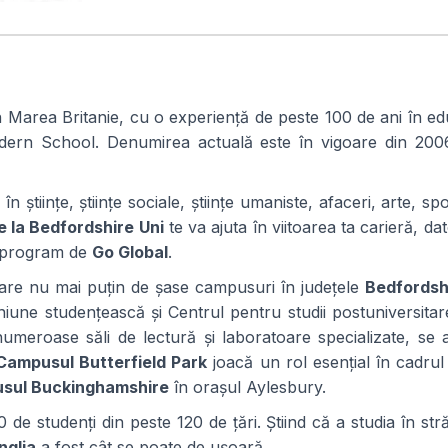
Expert Advice. Successful Outcomes.
 Marea Britanie, cu o experiență de peste 100 de ani în edu
odern School. Denumirea actuală este în vigoare din 200
tiințe, științe sociale, științe umaniste, afaceri, arte, spo
e la Bedfordshire Uni
te va ajuta în viitoarea ta carieră, da
un program de
Go Global
.
are nu mai puțin de șase campusuri în județele
Bedfordsh
 uniune studențească și Centrul pentru studii postuniversita
numeroase săli de lectură și laboratoare specializate, se
Campusul Butterfield Park
joacă un rol esențial în cadrul
sul Buckinghamshire
în orașul Aylesbury.
 de studenți din peste 120 de țări. Știind că a studia în st
nglia
a fost cât se poate de ușoară.