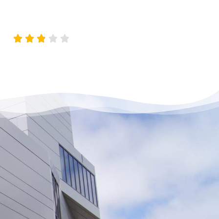




