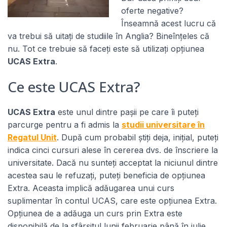
oferte negative?
Înseamnă acest lucru că
va trebui să uitați de studiile în Anglia? Bineînțeles că
nu. Tot ce trebuie să faceți este să utilizați opțiunea
UCAS Extra
.
Ce este UCAS Extra?
UCAS Extra
este unul dintre pașii pe care îi puteți
parcurge pentru a fi admis la
studii universitare în
Regatul Unit
. După cum probabil știți deja, inițial, puteți
indica cinci cursuri alese în cererea dvs. de înscriere la
universitate. Dacă nu sunteți acceptat la niciunul dintre
acestea sau le refuzați, puteți beneficia de opțiunea
Extra. Aceasta implică adăugarea unui curs
suplimentar în contul UCAS, care este opțiunea Extra.
Opțiunea de a adăuga un curs prin Extra este
disponibilă de la sfârșitul lunii februarie până în iulie.