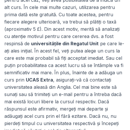
pentru acel caz, veți avea posibilitatea de a indica un
alt curs. În cele mai multe cazuri, utilizarea pentru
prima dată este gratuită. Cu toate acestea, pentru
fiecare alegere ulterioară, va trebui să plătiți o taxă
(aproximativ 5 £). Din acest motiv, merită să analizați
cu atenție motivul pentru care cererea dvs. a fost
respinsă de
universitățile din Regatul Unit
pe care le-
ați ales inițial. În acest fel, veți putea alege un curs la
care este mai probabil să fiți acceptat imediat. Sau cel
puțin probabilitatea ca acest lucru să se întâmple va fi
semnificativ mai mare. În plus, înainte de a adăuga un
curs prin
UCAS Extra
, asigurați-vă că contactați
universitatea aleasă din Anglia. Cel mai bine este să
sunați sau să trimiteți un e-mail pentru a întreba dacă
mai există locuri libere la cursul respectiv. Dacă
răspunsul este afirmativ, mergeți mai departe și
adăugați acel curs prin el fără ezitare. Dacă nu, nu
pierdeți timpul cu universitatea respectivă și începeți