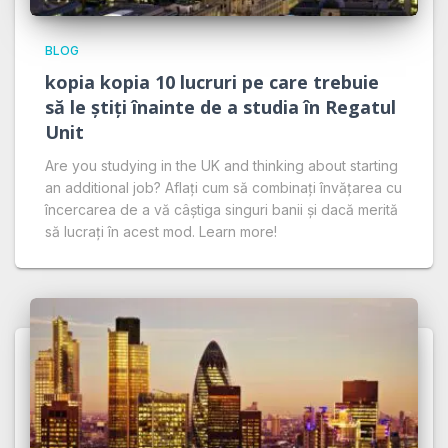
BLOG
kopia kopia 10 lucruri pe care trebuie
să le știți înainte de a studia în Regatul
Unit
Are you studying in the UK and thinking about starting
an additional job? Aflați cum să combinați învățarea cu
încercarea de a vă câștiga singuri banii și dacă merită
să lucrați în acest mod. Learn more!