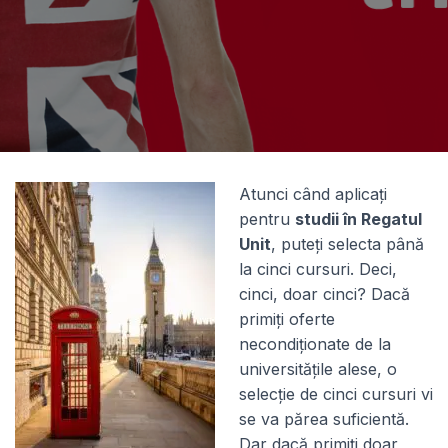
Expert Advice. Successful Outcomes.
Atunci când aplicați
pentru
studii în Regatul
Unit
, puteți selecta până
la cinci cursuri. Deci,
cinci, doar cinci? Dacă
primiți oferte
necondiționate de la
universitățile alese, o
selecție de cinci cursuri vi
se va părea suficientă.
Dar dacă primiți doar