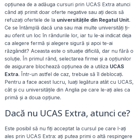
opțiunea de a adăuga cursuri prin UCAS Extra atunci
când ați primit doar oferte negative sau ați decis să
refuzați ofertele de la
universitățile din Regatul Unit
.
Ce se întâmplă dacă una sau mai multe universități ți-
au oferit un loc în rândurile lor, iar tu le-ai indicat deja
ca alegere fermă și alegere sigură și apoi te-ai
răzgândit? Aceasta este o situație dificilă, dar nu fără o
soluție. În primul rând, selectarea firmei și a opțiunilor
de asigurare blochează opțiunea de a utiliza
UCAS
Extra
. Într-un astfel de caz, trebuie să îl deblocați.
Pentru a face acest lucru, luați legătura atât cu UCAS,
cât și cu universitățile din Anglia pe care le-ați ales ca
primă și a doua opțiune.
Dacă nu UCAS Extra, atunci ce?
Este posibil să nu fiți acceptat la cursul pe care l-ați
ales prin UCAS Extra: ați putea primi o altă respingere