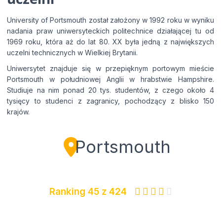
Expert Advice. Successful Outcomes.
University of Portsmouth został założony w 1992 roku w wyniku
nadania praw uniwersyteckich politechnice działającej tu od
1969 roku, która aż do lat 80. XX była jedną z największych
uczelni technicznych w Wielkiej Brytanii.
Uniwersytet znajduje się w przepięknym portowym mieście
Portsmouth w południowej Anglii w hrabstwie Hampshire.
Studiuje na nim ponad 20 tys. studentów, z czego około 4
tysięcy to studenci z zagranicy, pochodzący z blisko 150
krajów.
Portsmouth
Ranking 45 z 424




