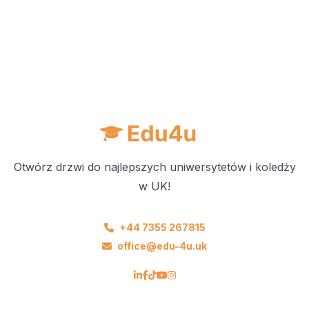
Otwórz drzwi do najlepszych uniwersytetów i koledży
w UK!
+44 7355 267815
office@edu-4u.uk