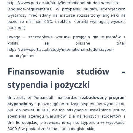
https://www.port.ac.uk/study/international-students/english-
language-requirements). W przypadku studiów licencjackich
wystarczy mieć zdany na maturze rozszerzony angielski na
poziomie minimum 65% (niektóre kierunki wymagają wyższej
punktacji).
Uwaga – szczegółowe warunki przyjęcia dla studentów z
Polski są opisane
tutaj.
https://www.port.ac.uk/study/international-students/your-
country/poland
Finansowanie studiów –
stypendia i pożyczki
University of Portsmouth ma bardzo
rozbudowany program
stypendialny
– poszczególne rodzaje stypendiów wynoszą od
500 do nawet 3000 £, ale ich otrzymanie uzależnione jest od
spełnienia szeregu warunków. Dla najlepszych studentów z
Unii Europejskiej przewidziane są np. stypendia w wysokości
3000 £ w postaci zniżki na studia magisterskie.