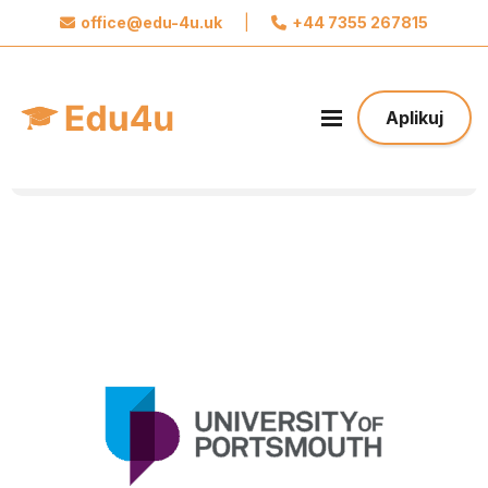
office@edu-4u.uk
|
+44 7355 267815
x
Połącz się z Edu4u
Obiecujemy, że nie będziemy wysyłać spamu.
Aplikuj
Podaj nam swoje dane do kontaktu żebyśmy
mogli się z Tobą skontaktować odnośnie Twojej
aplikacji.
Podejmij pierwszy krok w stronę Twojej
Przyszłości