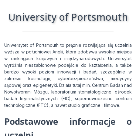
University of Portsmouth
Wyrażam zgodę na przetwarzanie moich danych
Uniwersytet of Portsmouth to prężnie rozwijająca się uczelnia
osobowych przez Edu4u Ltd w celach informacyjnych i
wyższa w południowej Anglii, która zdobywa wysokie miejsca
marketingowych.
w rankingach krajowych i międzynarodowych. Uniwersytet
wyróżnia nieszablonowe podejście do kształcenia, a także
bardzo wysoki poziom innowacji i badań, szczególnie w
Przesyłając ten formularz, potwierdzasz, że masz
zakresie kosmologii, cyberbezpieczeństwa, medycyny
ukończone 16 lat oraz wyrażasz zgodę na przetwarzanie
sądowej oraz epigenetyki. Działa tutaj m.in. Centrum Badań nad
Twoich danych osobowych w celach kontaktowych,
Nowotworami Mózgu, laboratorium stomatologiczne, ośrodek
zgodnie z naszą Polityką Prywatności.
badań kryminalistycznych (FIC), supernowoczesne centrum
technologiczne (FTC), a nawet studio graficzne i filmowe.
Podstawowe informacje o
uczelni