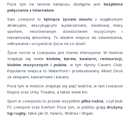
Poza tym na terenie kampusu dostępne jest
bezpłatne
połączenie z Internetem
.
Sam Liverpool to
tętniące życiem miasto
z wyjątkowymi
atrakcjami, ekscytującymi wydarzeniami, światowej klasy
sportem, niezrównanym dziedzictwem muzycznym i
niesamowitą atmosferą. To idealne miejsce do odwiedzenia,
odkrywania i oczywiście życia na co dzień.
Życie nocne w Liverpoolu jest równie intensywne. W mieście
znajduje się wiele
klubów, barów, kawiarni, restauracji,
klubów muzycznych i pubów
, w tym słynny Cavern Club.
Popularne miejsca to Waterfront i przebudowany Albert Dock
ze sklepami, kawiarniami i barami.
Poza tym w mieście znajduje się pięć teatrów, w tym Liverpool
Empire oraz Unity Theatre, a także wiele kin.
Sport w Liverpoolu to przede wszystkim
piłka nożna
, czyli klub
FC Liverpool oraz Everton. Poza tym, w pobliżu grają
drużyny
ligi rugby
, takie jak St. Helens, Widnes i Wigan.