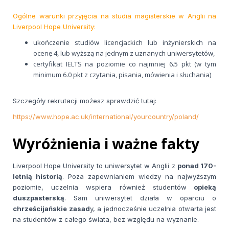
Ogólne warunki przyjęcia na studia magisterskie w Anglii na
Liverpool Hope University:
ukończenie studiów licencjackich lub inżynierskich na
ocenę 4, lub wyższą na jednym z uznanych uniwersytetów,
certyfikat IELTS na poziomie co najmniej 6.5 pkt (w tym
minimum 6.0 pkt z czytania, pisania, mówienia i słuchania)
Szczegóły rekrutacji możesz sprawdzić tutaj:
https://www.hope.ac.uk/international/yourcountry/poland/
Wyróżnienia i ważne fakty
Liverpool Hope University to uniwersytet w Anglii z
ponad 170-
letnią historią
. Poza zapewnianiem wiedzy na najwyższym
poziomie, uczelnia wspiera również studentów
opieką
duszpasterską
. Sam uniwersytet działa w oparciu o
chrześcijańskie zasad
y, a jednocześnie uczelnia otwarta jest
na studentów z całego świata, bez względu na wyznanie.