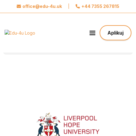
office@edu-4u.uk
|
+44 7355 267815
x
Połącz się z Edu4u
Obiecujemy, że nie będziemy wysyłać spamu.
Aplikuj
Podaj nam swoje dane do kontaktu żebyśmy
mogli się z Tobą skontaktować odnośnie Twojej
aplikacji.
Podejmij pierwszy krok w stronę Twojej
Przyszłości