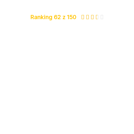
Ranking 62 z 150




