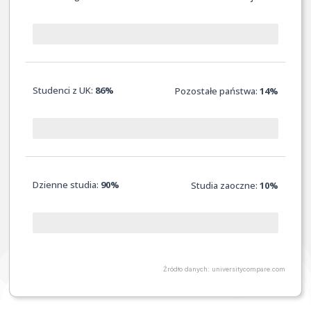
Studenci z UK:
86%
Pozostałe państwa:
14%
Dzienne studia:
90%
Studia zaoczne:
10
%
Źródło danych: universitycompare.com