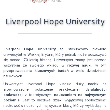
Wyrażam zgodę na przetwarzanie moich
Liverpool Hope University
danych osobowych przez Edu4u Ltd w celach
informacyjnych i marketingowych.
Przesyłając ten formularz, potwierdzasz, że
Liverpool Hope University
to stosunkowo niewielki
masz ukończone 16 lat oraz wyrażasz zgodę na
uniwersytet w Wielkiej Brytanii, który jednak może poszczycić
przetwarzanie Twoich danych osobowych w
się ponad 170-letnią historią. Uniwersytet znany jest przede
celach kontaktowych, zgodnie z naszą Polityką
wszystkim ze swojego wkładu w
rozwój nauki
, w tym
Prywatności.
przeprowadzania
kluczowych badań
w wielu dziedzinach
naukowych.
Uniwersytet Liverpool Hope kładzie duży nacisk na
zrównoważone połączenie
praktycznej działalności
badawczej
z teoretycznym
nauczaniem na najwyższym
poziomie
. Jest to możliwe dzięki wyjątkowej społeczności
naukowców i uczonych najwyższej klasy, którzy wykładają na
Expert Advice. Successful Outcomes.