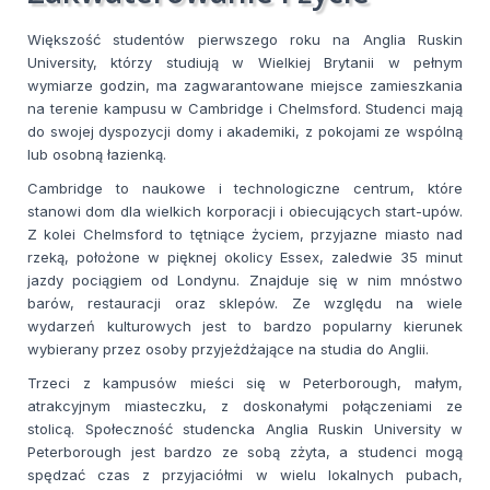
Większość studentów pierwszego roku na Anglia Ruskin
University, którzy studiują w Wielkiej Brytanii w pełnym
wymiarze godzin, ma zagwarantowane miejsce zamieszkania
na terenie kampusu w Cambridge i Chelmsford. Studenci mają
do swojej dyspozycji domy i akademiki, z pokojami ze wspólną
lub osobną łazienką.
Cambridge to naukowe i technologiczne centrum, które
stanowi dom dla wielkich korporacji i obiecujących start-upów.
Z kolei Chelmsford to tętniące życiem, przyjazne miasto nad
rzeką, położone w pięknej okolicy Essex, zaledwie 35 minut
jazdy pociągiem od Londynu. Znajduje się w nim mnóstwo
barów, restauracji oraz sklepów. Ze względu na wiele
wydarzeń kulturowych jest to bardzo popularny kierunek
wybierany przez osoby przyjeżdżające na studia do Anglii.
Trzeci z kampusów mieści się w Peterborough, małym,
atrakcyjnym miasteczku, z doskonałymi połączeniami ze
stolicą. Społeczność studencka Anglia Ruskin University w
Peterborough jest bardzo ze sobą zżyta, a studenci mogą
spędzać czas z przyjaciółmi w wielu lokalnych pubach,