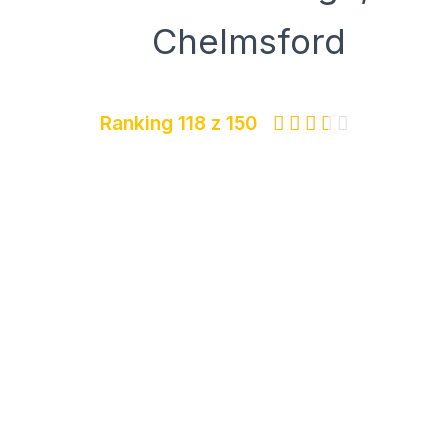
Chelmsford
Ranking 118 z 150




