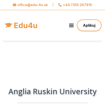
office@edu-4u.uk
|
+44 7355 267815
x
Połącz się z Edu4u
Obiecujemy, że nie będziemy wysyłać spamu.
Aplikuj
Podaj nam swoje dane do kontaktu żebyśmy
mogli się z Tobą skontaktować odnośnie Twojej
aplikacji.
Podejmij pierwszy krok w stronę Twojej
Przyszłości
Anglia Ruskin University