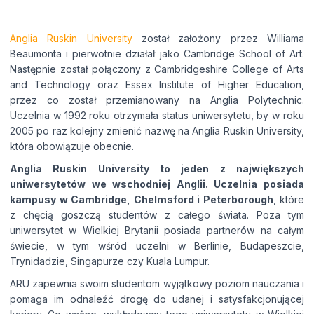
Anglia Ruskin University
został założony przez Williama
Wyrażam zgodę na przetwarzanie moich
Beaumonta i pierwotnie działał jako Cambridge School of Art.
danych osobowych przez Edu4u Ltd w celach
Następnie został połączony z Cambridgeshire College of Arts
informacyjnych i marketingowych.
and Technology oraz Essex Institute of Higher Education,
przez co został przemianowany na Anglia Polytechnic.
Uczelnia w 1992 roku otrzymała status uniwersytetu, by w roku
Przesyłając ten formularz, potwierdzasz, że
2005 po raz kolejny zmienić nazwę na Anglia Ruskin University,
masz ukończone 16 lat oraz wyrażasz zgodę na
która obowiązuje obecnie.
przetwarzanie Twoich danych osobowych w
Anglia Ruskin University to jeden z największych
celach kontaktowych, zgodnie z naszą Polityką
uniwersytetów we wschodniej Anglii. Uczelnia posiada
Prywatności.
kampusy w Cambridge, Chelmsford i Peterborough
, które
z chęcią goszczą studentów z całego świata. Poza tym
uniwersytet w Wielkiej Brytanii posiada partnerów na całym
świecie, w tym wśród uczelni w Berlinie, Budapeszcie,
Trynidadzie, Singapurze czy Kuala Lumpur.
ARU zapewnia swoim studentom wyjątkowy poziom nauczania i
pomaga im odnaleźć drogę do udanej i satysfakcjonującej
Expert Advice. Successful Outcomes.