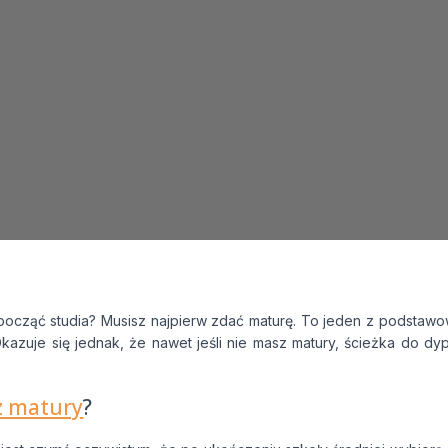
 zgodę na przetwarzanie moich danych osobowych przez Edu4
informacyjnych i marketingowych.
en formularz, potwierdzasz, że masz ukończone 16 lat oraz wyr
 Twoich danych osobowych w celach kontaktowych, zgodnie z 
Prywatności.
począć studia? Musisz najpierw zdać maturę. To jeden z podstaw
 Okazuje się jednak, że nawet jeśli nie masz matury, ścieżka do dy
z matury
?