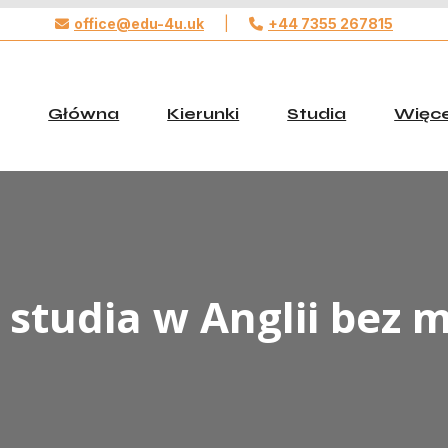
office@edu-4u.uk
|
+44 7355 267815
Połącz się z Edu4u
Główna
Kierunki
Studia
Więce
nie będziemy wysyłać spamu. Podaj nam swoje dane do kontak
się z Tobą skontaktować odnośnie Twojej aplikacji.
Podejmij pierwszy krok w stronę Twojej Przyszłości
studia w Anglii bez 