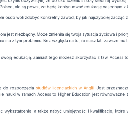
 jest czymś oczywistym, że po ukończeniu szkoły średniej wybiorą 
Expert Advice. Successful Outcomes.
 Polsce, ale są pewni, że będą kontynuować edukację na jednym z 
Wiele osób woli zdobyć konkretny zawód, by jak najszybciej zacząć 
plom jest niezbędny. Może zmieniła się twoja sytuacja życiowa i pri
ie ma z tym problemu. Bez względu na to, ile masz lat, zawsze możes
ć swoją edukację. Zamiast tego możesz skorzystać z tzw. Access 
uje do rozpoczęcia
studiów licencjackich w Anglii
. Jest przeznacz
ie nauki w ramach Access to Higher Education jest równoważne 
ć wykształcenie, a także nabyć umiejętności i kwalifikacje, któ