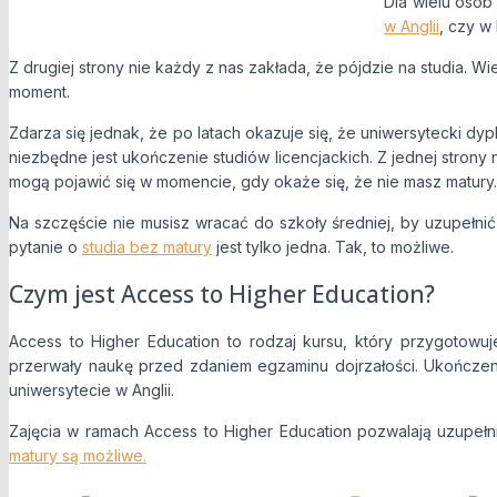
Dla wielu osób
w Anglii
, czy w
Z drugiej strony nie każdy z nas zakłada, że pójdzie na studia. 
moment.
Zdarza się jednak, że po latach okazuje się, że uniwersytecki dy
niezbędne jest ukończenie studiów licencjackich. Z jednej strony n
mogą pojawić się w momencie, gdy okaże się, że nie masz matury.
Na szczęście nie musisz wracać do szkoły średniej, by uzupełni
pytanie o
studia bez matury
jest tylko jedna. Tak, to możliwe.
Czym jest Access to Higher Education?
Access to Higher Education to rodzaj kursu, który przygotow
przerwały naukę przed zdaniem egzaminu dojrzałości. Ukończen
uniwersytecie w Anglii.
Zajęcia w ramach Access to Higher Education pozwalają uzupełni
matury
są możliwe.