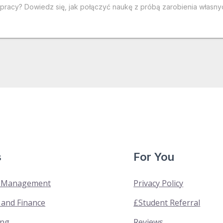
ej pracy? Dowiedz się, jak połączyć naukę z próbą zarobienia włas
s
For You
& Management
Privacy Policy
 and Finance
£Student Referral
ing
Reviews