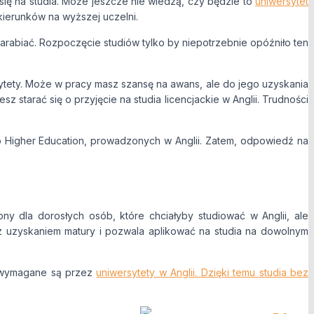
się na studia. Może jeszcze nie wiedzą, czy będzie to
uniwersytet
kierunków na wyższej uczelni.
zarabiać. Rozpoczęcie studiów tylko by niepotrzebnie opóźniło ten
orytety. Może w pracy masz szansę na awans, ale do jego uzyskania
z starać się o przyjęcie na studia licencjackie w Anglii. Trudności
to Higher Education, prowadzonych w Anglii. Zatem, odpowiedź na
ony dla dorosłych osób, które chciałyby studiować w Anglii, ale
z uzyskaniem matury i pozwala aplikować na studia na dowolnym
re wymagane są przez
uniwersytety w Anglii. Dzięki temu
studia bez