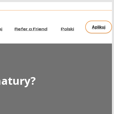
x
Aplikuj
j
Refer a Friend
Polski
tu żebyśmy mogli
matury?