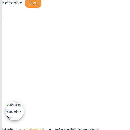
Kategorie:
BLOG
Musisz się
zalogować
, aby móc dodać komentarz.