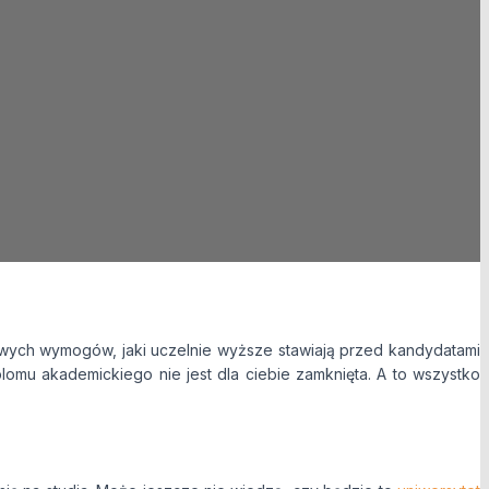
u Ltd w celach
ażasz zgodę na
naszą Polityką
owych wymogów, jaki uczelnie wyższe stawiają przed kandydatami
plomu akademickiego nie jest dla ciebie zamknięta. A to wszystko