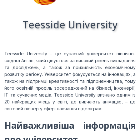
Teesside University
Я даю згоду на обробку моїх персональних даних
компанією Edu4u Ltd в інформаційних та
маркетингових цілях
Teesside University – це сучасний університет північно-
східної Англії, який цінується за високий рівень викладання
та досліджень, а також за прихильність економічному
силаючи цю форму, ви підтверджуєте, що вам більше
розвитку регіону. Університет фокусується на інноваціях, а
16 років, і погоджуєтесь на обробку ваших
також на підтримці креативності та підприємництва, тому
персональних даних з метою зв’язку відповідно до
його освітній профіль зосереджений на бізнесі, інженерії,
нашої Політики конфіденційності.
ІТ та сучасних медіа. Teesside University визнано одним із
20 найкращих місць у світі, де вивчають анімацію, – це
світовий піонер у сфері навчання відеоіграм.
Найважливіша інформація
про університет
Expert Advice. Successful Outcomes.