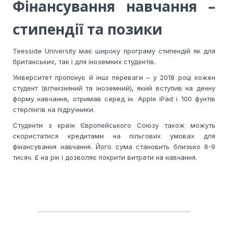
Фінансування навчання –
стипендії та позики
Teesside University має широку програму стипендій як для
британських, так і для іноземних студентів.
Університет пропонує й інші переваги – у 2018 році кожен
студент (вітчизняний та іноземний), який вступив на денну
форму навчання, отримав серед ін. Apple iPad і 100 фунтів
стерлінгів на підручники.
Студенти з країн Європейського Союзу також можуть
скористатися кредитами на пільгових умовах для
фінансування навчання. Його сума становить близько 8-9
тисяч. £ на рік і дозволяє покрити витрати на навчання.