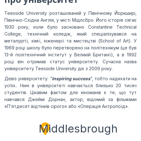
Teesside University розташований у Північному Йоркширі,
Північно-Східна Англія, у місті Мідлсбро. Його історія сягає
1930 року, коли було засновано Constantine Technical
College, технічний коледж, який спеціалізувався на
металургії, хімії, інженерії та мистецтві (School of Art). У
1969 році школу було перетворено на політехнікум (це був
13-й політехнічний інститут у Великій Британії), а в 1992
році він отримав статус університету. Сучасна назва
університету Teesside University діє з 2009 року.
Девіз університету: “
Inspiring success
“, тобто надихати на
успіх.. Нині в університеті навчається близько 20 тисяч
студентів. Цікавим фактом для кіноманів є те, що тут
навчався Джеймі Дорнан, актор, відомий за фільмами
«П’ятдесят відтінків сірого» або «Операція Антропоїд».
Middlesbrough