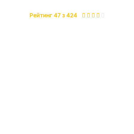
Рейтинг 47 з 424




