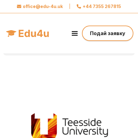
office@edu-4u.uk
|
+44 7355 267815
x
Звʼяжіться із Edu4u
Ми обіцяємо не розсилати вам спам.
Подай заявку
Поділіться своєю контактною інформацією,
щоб ми могли зв’язатися з вами щодо вашої
заявки.
Зробіть перший крок до свого майбутнього