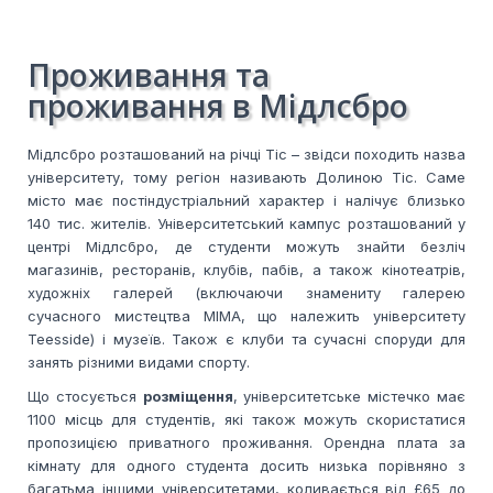
Проживання та
проживання в Мідлсбро
Мідлсбро розташований на річці Тіс – звідси походить назва
університету, тому регіон називають Долиною Тіс. Саме
місто має постіндустріальний характер і налічує близько
140 тис. жителів. Університетський кампус розташований у
центрі Мідлсбро, де студенти можуть знайти безліч
магазинів, ресторанів, клубів, пабів, а також кінотеатрів,
художніх галерей (включаючи знамениту галерею
сучасного мистецтва MIMA, що належить університету
Teesside) і музеїв. Також є клуби та сучасні споруди для
занять різними видами спорту.
Що стосується
розміщення
, університетське містечко має
1100 місць для студентів, які також можуть скористатися
пропозицією приватного проживання. Орендна плата за
кімнату для одного студента досить низька порівняно з
багатьма іншими університетами, коливається від £65 до