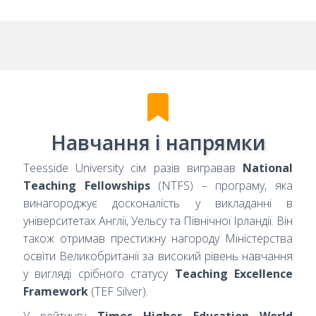
Навчання і напрямки
Teesside University сім разів вигравав
National
Teaching Fellowships
(NTFS) – програму, яка
винагороджує досконалість у викладанні в
університетах Англії, Уельсу та Північної Ірландії. Він
також отримав престижну нагороду Міністерства
освіти Великобританії за високий рівень навчання
у вигляді срібного статусу
Teaching Excellence
Framework
(TEF Silver).
У рейтингу
Times Higher Education World