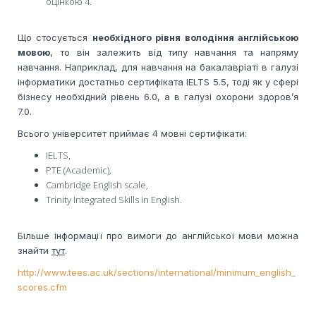
оцінкою 4.
Що стосується
необхідного рівня володіння англійською
мовою
, то він залежить від типу навчання та напряму
навчання. Наприклад, для навчання на бакалавріаті в галузі
інформатики достатньо сертифіката IELTS 5.5, тоді як у сфері
бізнесу необхідний рівень 6.0, а в галузі охорони здоров’я
7.0.
Всього університет приймає 4 мовні сертифікати:
IELTS,
PTE (Academic),
Cambridge English scale,
Trinity Integrated Skills in English.
Більше інформації про вимоги до англійської мови можна
знайти
тут
.
http://www.tees.ac.uk/sections/international/minimum_english_
scores.cfm