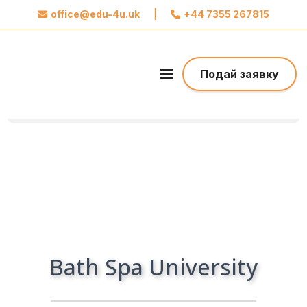
office@edu-4u.uk
|
+44 7355 267815
x
Звʼяжіться із Edu4u
Ми обіцяємо не розсилати вам спам.
Подай заявку
Поділіться своєю контактною інформацією,
щоб ми могли зв’язатися з вами щодо вашої
заявки.
Зробіть перший крок до свого майбутнього
Bath Spa University