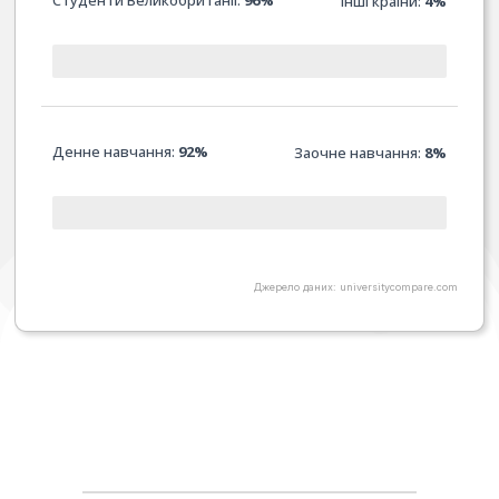
Інші країни:
4%
Денне навчання:
92%
Заочне навчання:
8
%
Джерело даних: universitycompare.com