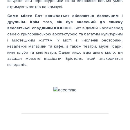
завдяки якій першокурсники після виконання певних умов
отримують житло на кампусі.
Саме місто Бат вважається абсолютно безпечним і
дружнім. Крім того, він був внесений до списку
всесвітньої спадщини ЮНЕСКО.
Бат відомий насамперед
своєю григоріанською архітектурою та багатим культурним
і мистецьким життям. У місті є численні ресторани,
незалежні магазини та кафе, а також театри, музеї, бари,
нічні клуби та кінотеатри. Однак якщо вам цього мало, ви
завжди можете відвідати Брістоль, який знаходиться
неподалік.