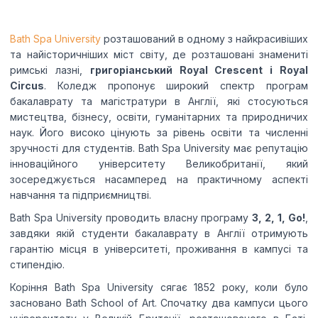
Я даю згоду на обробку моїх
Bath Spa University
розташований в одному з найкрасивіших
персональних даних компанією Edu4u Ltd в
та найісторичніших міст світу, де розташовані знамениті
інформаційних та маркетингових цілях
римські лазні,
григоріанський Royal Crescent і Royal
Circus
. Коледж пропонує широкий спектр програм
бакалаврату та магістратури в Англії, які стосуються
силаючи цю форму, ви підтверджуєте, що
мистецтва, бізнесу, освіти, гуманітарних та природничих
вам більше 16 років, і погоджуєтесь на
наук. Його високо цінують за рівень освіти та численні
обробку ваших персональних даних з метою
зручності для студентів. Bath Spa University має репутацію
зв’язку відповідно до нашої Політики
інноваційного університету Великобританії, який
конфіденційності.
зосереджується насамперед на практичному аспекті
навчання та підприємництві.
Bath Spa University проводить власну програму
3, 2, 1, Go!
,
завдяки якій студенти бакалаврату в Англії отримують
гарантію місця в університеті, проживання в кампусі та
стипендію.
Коріння Bath Spa University сягає 1852 року, коли було
Expert Advice. Successful Outcomes.
засновано Bath School of Art. Спочатку два кампуси цього