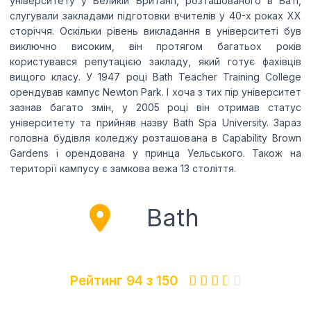
університету у Великій Британії, розташованого в Баті,
слугували закладами підготовки вчителів у 40-х роках XX
сторіччя. Оскільки рівень викладання в університеті був
виключно високим, він протягом багатьох років
користувався репутацією закладу, який готує фахівців
вищого класу. У 1947 році Bath Teacher Training College
орендував кампус Newton Park. І хоча з тих пір університет
зазнав багато змін, у 2005 році він отримав статус
університету та прийняв назву Bath Spa University. Зараз
головна будівля коледжу розташована в Capability Brown
Gardens і орендована у принца Уельського. Також на
території кампусу є замкова вежа 13 століття.
Bath
Рейтинг 94 з 150




