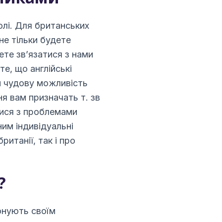
олі. Для британських
не тільки будете
ете зв’язатися з нами
е, що англійські
ам чудову можливість
я вам призначать т. зв
тися з проблемами
ним індивідуальні
итанії, так і про
?
нують своїм