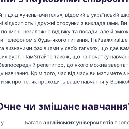
 підхід «учень-вчитель», відомий в українській шк
і відкритість і дружні стосунки з викладачами. Ви 
по імені, незалежно від віку та посади, але й змож
 телефоном з будь-якого питання. Найважливіше т
та визнаними фахівцями у своїх галузях, що дає в
их вуст. Пам’ятайте також, що на початку навчанн
о безпосередній репетитор, до якого можна зверта
у навчання. Крім того, час від часу ви матимете з 
и як про те, як проходить ваше навчання у Великобр
Очне чи змішане навчання
Багато
англійських університетів
пропо