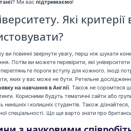
танії
? Ми вас
підтримаємо
!
верситету. Які критерії
истовувати?
ку ви повинні звернути увагу, перш ніж шукати ко
ння. Потім ви можете перевірити, які університети в
 перегляньте пороги вступу для кожного. Іноді пот
ти, яких у вас може не бути. Ретельне досліджен
аявку на навчання в Англії
. Також не соромтеся ш
йтинги. Корисними будуть тематичні сайти або груп
ь нинішніх і колишніх студентів. Також дізнайтеся,
ної спеціальності. Що ще варто знати про британс
ини з науковими співробі