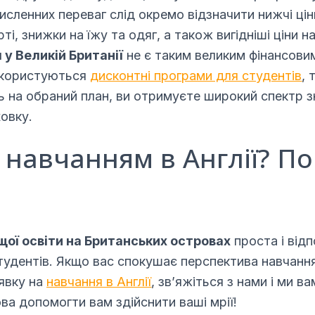
исленних переваг слід окремо відзначити нижчі цін
і, знижки на їжу та одяг, а також вигідніші ціни н
 у Великій Британії
не є таким великим фінансови
 користуються
дисконтні програми для студентів
, 
на обраний план, ви отримуєте широкий спектр зн
овку.
 навчанням в Англії? П
ої освіти на Британських островах
проста і відп
тудентів. Якщо вас спокушає перспектива навчання
аявку на
навчання в Англії
, зв’яжіться з нами і ми в
ва допомогти вам здійснити ваші мрії!