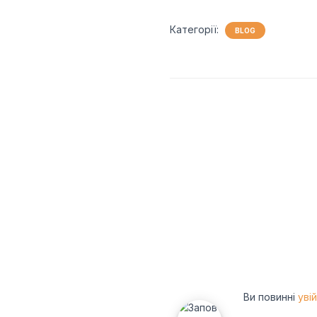
Категорії:
BLOG
Ви повинні
уві