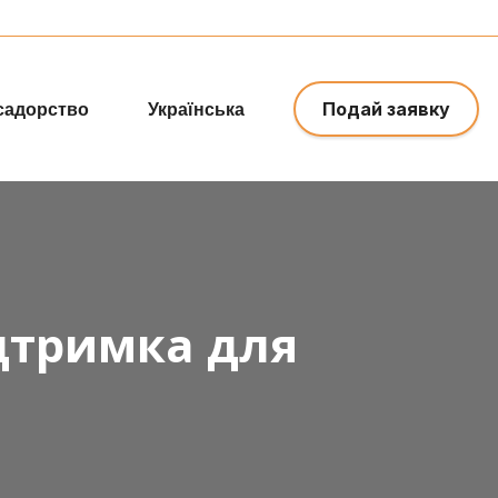
x
Подай заявку
садорство
Українська
ідтримка для