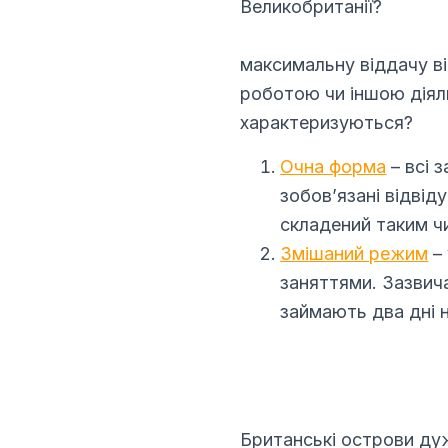
максимальну віддачу ві
роботою чи іншою діяль
характеризуються?
Очна форма
– всі 
зобов’язані відвід
складений таким чи
Змішаний режим
– 
заняттями. Зазвича
займають два дні 
Британські острови ду