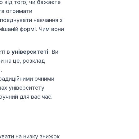
о від того, чи бажаєте
та отримати
 поєднувати навчання з
мішаній формі. Чим вони
ті в
університеті
. Ви
чи на це, розклад
.
традиційними очними
нах університету
ручний для вас час.
увати на низку знижок