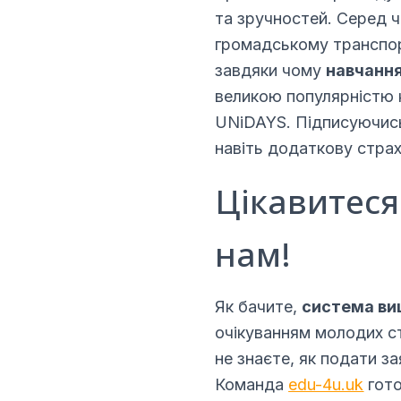
та зручностей. Серед ч
громадському транспорт
завдяки чому
навчання
великою популярністю
UNiDAYS. Підписуючись 
навіть додаткову страх
Цікавитеся
нам!
Як бачите,
система вищ
очікуванням молодих с
не знаєте, як подати з
Команда
edu-4u.uk
гото