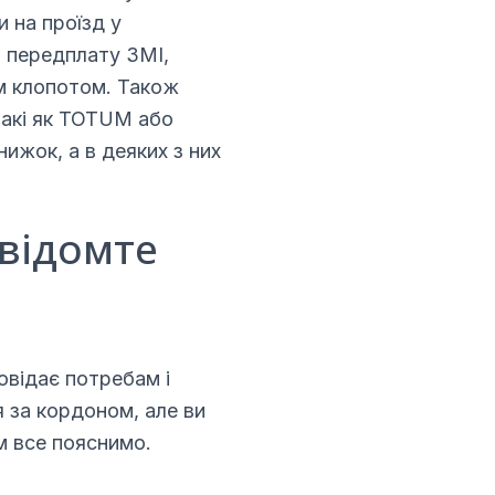
и на проїзд у
а передплату ЗМІ,
м клопотом. Також
такі як TOTUM або
ижок, а в деяких з них
овідомте
овідає потребам і
 за кордоном, але ви
ам все пояснимо.