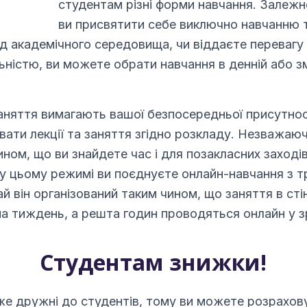
студентам різні форми навчання. Залежн
ви присвятити себе виключно навчанню 
д академічного середовища, чи віддаєте перевагу
ністю, ви можете обрати навчання в денній або з
заняття вимагають вашої безпосередньої присутнос
увати лекції та заняття згідно розкладу. Незважаю
ном, що ви знайдете час і для позакласних заходів
у цьому режимі ви поєднуєте онлайн-навчання з 
й він організований таким чином, що заняття в сті
на тиждень, а решта годин проводяться онлайн у з
Студентам знижки!
же дружні до студентів, тому ви можете розрахов