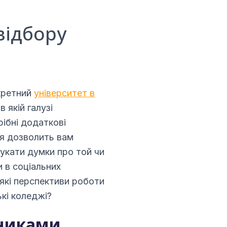
 відбору
нкретний
університет в
 якій галузі
рібні додаткові
ня дозволить вам
укати думки про той чи
и в соціальних
 які перспективи роботи
ькі коледжі?
тниками