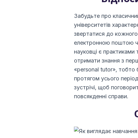
Забудьте про класичний
університетів характерн
звертатися до кожного 
електронною поштою чи
науковці є практиками 
отримати знання з перш
«personal tutor», тобт
протягом усього період
зустрічі, щоб поговорит
повсякденні справи.