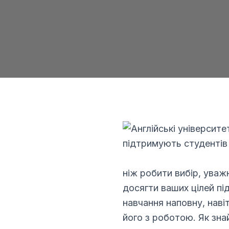
р
ніж робити вибір, уваж
досягти ваших цілей пі
навчання наповну, нав
його з роботою. Як знай