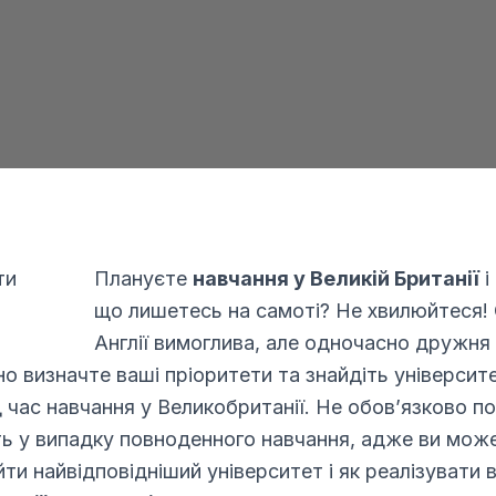
Я даю згоду на обробку моїх персональних даних
компанією Edu4u Ltd в інформаційних та маркетингових
цілях
силаючи цю форму, ви підтверджуєте, що вам більше 16
оків, і погоджуєтесь на обробку ваших персональних даних
метою зв’язку відповідно до нашої Політики
конфіденційності.
Плануєте
навчання у Великій Британії
і
що лишетесь на самоті? Не хвилюйтеся! 
Англії вимоглива, але одночасно дружня
но визначте ваші пріоритети та знайдіть універси
д час навчання у Великобританії. Не обов’язково п
Expert Advice. Successful Outcomes.
іть у випадку повноденного навчання, адже ви мож
ти найвідповідніший університет і як реалізувати в