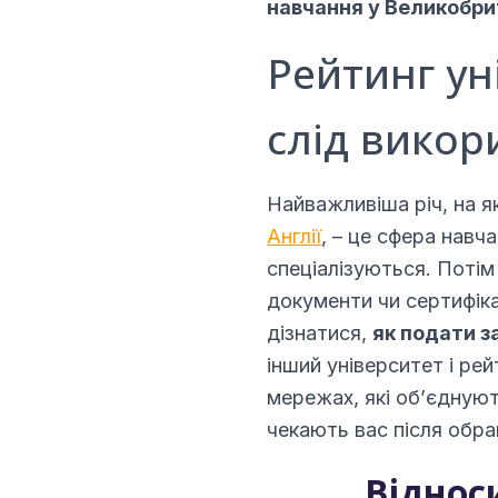
навчання у Великобри
Рейтинг уні
слід викор
Найважливіша річ, на я
Англії
, – це сфера навча
спеціалізуються. Потім
документи чи сертифіка
дізнатися,
як подати з
інший університет і ре
мережах, які об’єднуют
чекають вас після обра
Віднос