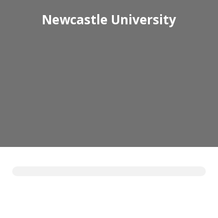
Newcastle University
Wyrażam zgodę na przetwarzanie moich
danych osobowych przez Edu4u Ltd w celach
informacyjnych i marketingowych.
Przesyłając ten formularz, potwierdzasz, że
masz ukończone 16 lat oraz wyrażasz zgodę na
przetwarzanie Twoich danych osobowych w
celach kontaktowych, zgodnie z naszą Polityką
Prywatności.
Expert Advice. Successful Outcomes.