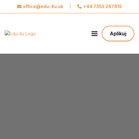
office@edu-4u.uk
|
+44 7355 267815
x
Połącz się z Edu4u
Obiecujemy, że nie będziemy wysyłać spamu.
Aplikuj
Podaj nam swoje dane do kontaktu żebyśmy
mogli się z Tobą skontaktować odnośnie Twojej
aplikacji.
Podejmij pierwszy krok w stronę Twojej
Przyszłości