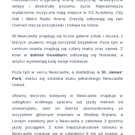
sklepy i doskonały poziomu życia. Najważniejsze
wydarzenie muzyczne mają miejsce w O2 Academy, City
Hall i Metro Radio Arena. Zresztą odbywają się tam
również mecze koszykówki i hokeja na lodzie.
W Newcastle znajdują się liczne galerie sztuki i muzea, z
których studenci mogą korzystać bezpłatnie. Poza tym w
centrum miasta znajdują się cztery teatry oraz zamek. Z
kolei w
dolinie Ouseburn
odbywają się festiwale, a
artyści wystawiają tutaj swoje instalacje.
Poza tym w sercu Newcastle, a dokładniej w
St. James’
Park
, mieści się siedziba klubu piłkarskiego Newcastle
United.
Główny dworzec kolejowy w Newcastle znajduje w
odległości krótkiego spaceru lub jazdy metrem od
uniwersytetu. Jest on dobrze skomunikowany ze
wszystkimi głównymi miastami w Wielkiej Brytanii, a
Londyn oddalony jest o Newcastle o zaledwie 3 godziny
jazdy pociągiem. Z kolei międzynarodowe lotnisko w
Newcastle znajduje się w odległości 6 mil od miasta, a