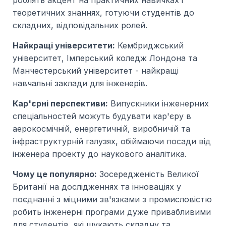
роблять акцент на практичних навичках і
теоретичних знаннях, готуючи студентів до
складних, відповідальних ролей.
Найкращі університети:
Кембриджський
університет, Імперський коледж Лондона та
Манчестерський університет - найкращі
навчальні заклади для інженерів.
Кар'єрні перспективи:
Випускники інженерних
спеціальностей можуть будувати кар'єру в
аерокосмічній, енергетичній, виробничій та
інфраструктурній галузях, обіймаючи посади від
інженера проекту до наукового аналітика.
Чому це популярно:
Зосередженість Великої
Британії на дослідженнях та інноваціях у
поєднанні з міцними зв'язками з промисловістю
робить інженерні програми дуже привабливими
для студентів, які шукають складну та