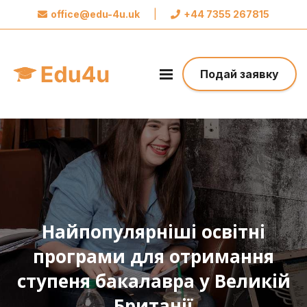
office@edu-4u.uk
|
+44 7355 267815
x
Звʼяжіться із Edu4u
Ми обіцяємо не розсилати вам спам.
Подай заявку
Поділіться своєю контактною інформацією,
щоб ми могли зв’язатися з вами щодо вашої
заявки.
Зробіть перший крок до свого майбутнього
Найпопулярніші освітні
програми для отримання
ступеня бакалавра у Великій
Британії