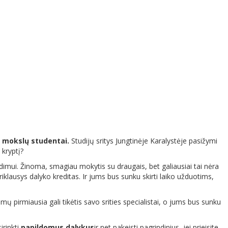
s mokslų studentai.
Studijų sritys Jungtinėje Karalystėje pasižymi
 kryptį?
dimui. Žinoma, smagiau mokytis su draugais, bet galiausiai tai nėra
riklausys dalyko kreditas. Ir jums bus sunku skirti laiko užduotims,
nimų pirmiausia gali tikėtis savo srities specialistai, o jums bus sunku
irinkti
papildomus dalykus
ir net pakeisti pagrindinius, jei prieisite