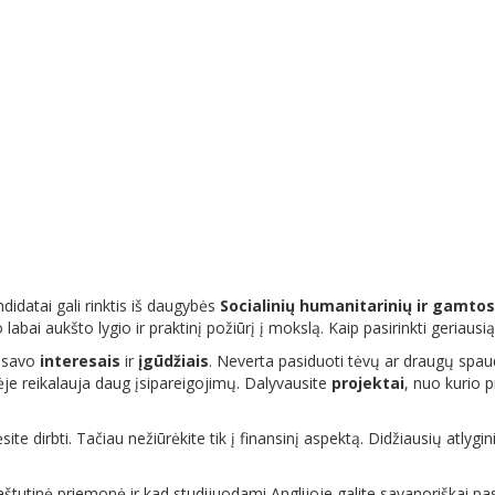
ndidatai gali rinktis iš daugybės
Socialinių humanitarinių ir gamto
 labai aukšto lygio ir praktinį požiūrį į mokslą. Kaip pasirinkti geriausią
s savo
interesais
ir
įgūdžiais
. Neverta pasiduoti tėvų ar draugų spau
ėje reikalauja daug įsipareigojimų. Dalyvausite
projektai
, nuo kurio p
site dirbti. Tačiau nežiūrėkite tik į finansinį aspektą. Didžiausių atlygi
aštutinė priemonė ir kad studijuodami Anglijoje galite savanoriškai pas