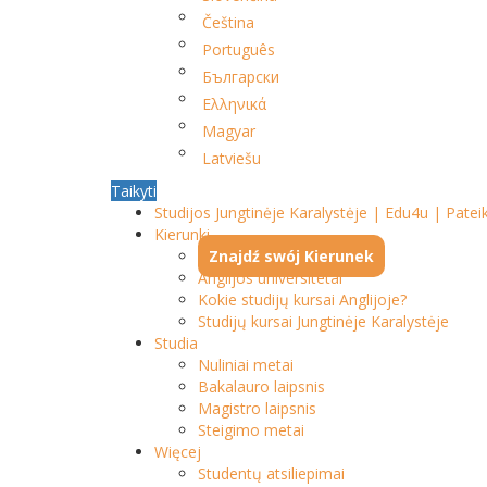
Čeština
Português
Български
Ελληνικά
Magyar
Latviešu
Taikyti
Studijos Jungtinėje Karalystėje | Edu4u | Pate
Kierunki
Znajdź swój Kierunek
Anglijos universitetai
Kokie studijų kursai Anglijoje?
Studijų kursai Jungtinėje Karalystėje
Studia
Nuliniai metai
Bakalauro laipsnis
Magistro laipsnis
Steigimo metai
Więcej
Studentų atsiliepimai