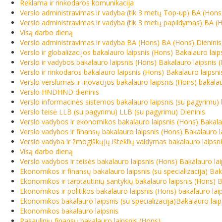
Reklama ir rinkodaros komunikacija
Verslo administravimas ir vadyba (tik 3 metų Top-up) BA (Hons
Verslo administravimas ir vadyba (tik 3 metų papildymas) BA 
Visą darbo dieną
Verslo administravimas ir vadyba BA (Hons) BA (Hons) Dieninis
Verslo ir globalizacijos bakalauro laipsnis (Hons) Bakalauro laip
Verslo ir vadybos bakalauro laipsnis (Hons) Bakalauro laipsnis 
Verslo ir rinkodaros bakalauro laipsnis (Hons) Bakalauro laipsni
Verslo verslumas ir inovacijos bakalauro laipsnis (Hons) bakalau
Verslo HNDHND dieninis
Verslo informacinės sistemos bakalauro laipsnis (su pagyrimu) b
Verslo teisė LLB (su pagyrimu) LLB (su pagyrimu) Dieninis
Verslo vadybos ir ekonomikos bakalauro laipsnis (Hons) Bakalau
Verslo vadybos ir finansų bakalauro laipsnis (Hons) Bakalauro l
Verslo vadyba ir žmogiškųjų išteklių valdymas bakalauro laipsnis
Visą darbo dieną
Verslo vadybos ir teisės bakalauro laipsnis (Hons) Bakalauro lai
Ekonomikos ir finansų bakalauro laipsnis (su specializacija) Baka
Ekonomikos ir tarptautinių santykių bakalauro laipsnis (Hons) B
Ekonomikos ir politikos bakalauro laipsnis (Hons) bakalauro laip
Ekonomikos bakalauro laipsnis (su specializacija)Bakalauro laips
Ekonomikos bakalauro laipsnis
Pasaulinių finansų bakalauro laipsnis (Hons)