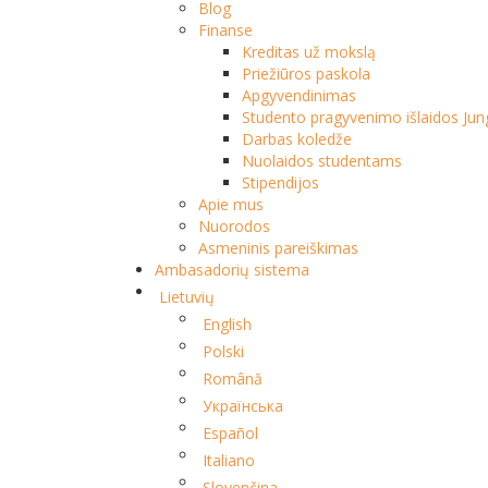
Blog
Finanse
Kreditas už mokslą
Priežiūros paskola
Apgyvendinimas
Studento pragyvenimo išlaidos Jung
Darbas koledže
Nuolaidos studentams
Stipendijos
Apie mus
Nuorodos
Asmeninis pareiškimas
Ambasadorių sistema
Lietuvių
English
Polski
Română
Українська
Español
Italiano
Slovenčina