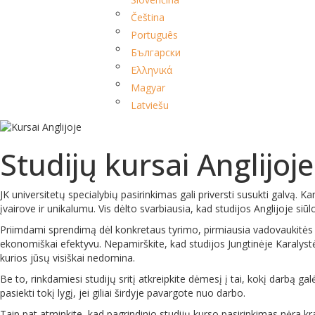
Čeština
Português
Български
Ελληνικά
Magyar
Latviešu
Studijų kursai Anglijoje
JK universitetų specialybių pasirinkimas gali priversti susukti galvą. Ka
įvairove ir unikalumu.
Vis dėlto svarbiausia, kad studijos Anglijoje siūlo
Priimdami sprendimą dėl konkretaus tyrimo, pirmiausia vadovaukitė
ekonomiškai efektyvu. Nepamirškite, kad studijos Jungtinėje Karalyst
kurios jūsų visiškai nedomina.
Be to, rinkdamiesi studijų sritį atkreipkite dėmesį į tai, kokį darbą galė
pasiekti tokį lygį, jei giliai širdyje pavargote nuo darbo.
Taip pat atminkite, kad pagrindinio studijų kurso pasirinkimas nėra kr