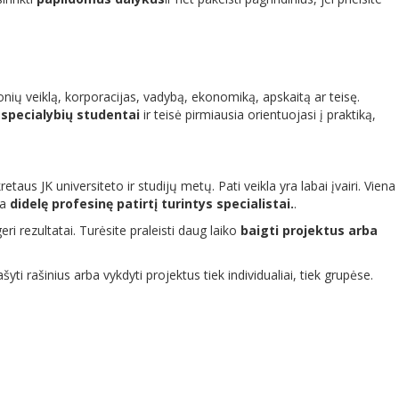
onių veiklą, korporacijas, vadybą, ekonomiką, apskaitą ar teisę.
 specialybių studentai
ir teisė pirmiausia orientuojasi į praktiką,
aus JK universiteto ir studijų metų. Pati veikla yra labai įvairi. Viena
ra
didelę profesinę patirtį turintys specialistai.
.
ri rezultatai. Turėsite praleisti daug laiko
baigti projektus arba
šyti rašinius arba vykdyti projektus tiek individualiai, tiek grupėse.