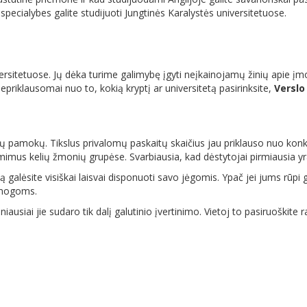
 specialybes galite studijuoti Jungtinės Karalystės universitetuose.
versitetuose. Jų dėka turime galimybę įgyti neįkainojamų žinių apie įm
epriklausomai nuo to, kokią kryptį ar universitetą pasirinksite,
Verslo
dų pamokų. Tikslus privalomų paskaitų skaičius jau priklauso nuo konkret
žsiėmimus kelių žmonių grupėse. Svarbiausia, kad dėstytojai pirmiausia y
 galėsite visiškai laisvai disponuoti savo jėgomis. Ypač jei jums rūpi ge
ramogoms.
ausiai jie sudaro tik dalį galutinio įvertinimo. Vietoj to pasiruoškite ra