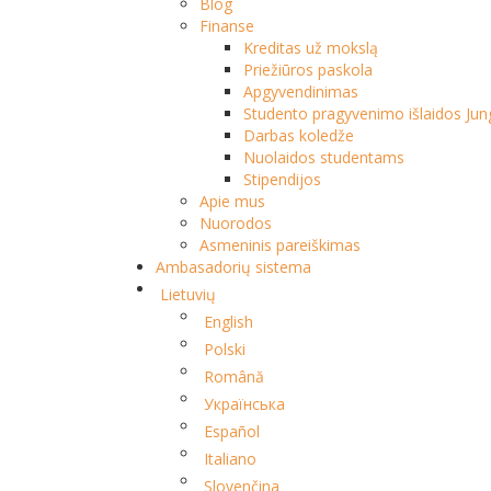
Blog
Finanse
Kreditas už mokslą
Priežiūros paskola
Apgyvendinimas
Studento pragyvenimo išlaidos Jung
Darbas koledže
Nuolaidos studentams
Stipendijos
Apie mus
Nuorodos
Asmeninis pareiškimas
Ambasadorių sistema
Lietuvių
English
Polski
Română
Українська
Español
Italiano
Slovenčina