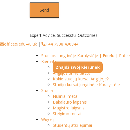
Expert Advice. Successful Outcomes.
office@edu-4u.uk
|
+44 7938 490844
Studijos Jungtinėje Karalystėje | Edu4u | Pate
Kierunki
Znajdź swój Kierunek
Anglijos universitetai
Kokie studijų kursai Anglijoje?
Studijų kursai Jungtinėje Karalystėje
Studia
Nuliniai metai
Bakalauro laipsnis
Magistro laipsnis
Steigimo metai
Więcej
Studentų atsiliepimai