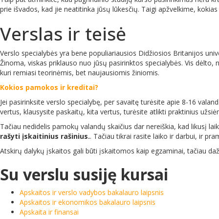
prie išvados, kad jie neatitinka jūsų lūkesčių. Taigi apžvelkime, kokias
Verslas ir teisė
Verslo specialybės yra bene populiariausios Didžiosios Britanijos uni
Žinoma, viskas priklauso nuo jūsų pasirinktos specialybės. Vis dėlto, n
kuri remiasi teorinėmis, bet naujausiomis žiniomis.
Kokios pamokos ir kreditai?
Jei pasirinksite verslo specialybę, per savaitę turėsite apie 8-16 valan
vertus, klausysite paskaitų, kita vertus, turėsite atlikti praktinius u
Tačiau nedidelis pamokų valandų skaičius dar nereiškia, kad likusį laiką
rašyti įskaitinius rašinius.
. Tačiau tikrai rasite laiko ir darbui, ir p
Atskirų dalykų įskaitos gali būti įskaitomos kaip egzaminai, tačiau dažni
Su verslu susiję kursai
Apskaitos ir verslo vadybos bakalauro laipsnis
Apskaitos ir ekonomikos bakalauro laipsnis
Apskaita ir finansai