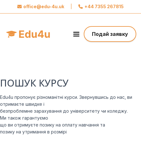
office@edu-4u.uk
|
+44 7355 267815
x
Звʼяжіться із Edu4u
Ми обіцяємо не розсилати вам спам.
Подай заявку
Поділіться своєю контактною інформацією,
щоб ми могли зв’язатися з вами щодо вашої
заявки.
Зробіть перший крок до свого майбутнього
ПОШУК КУРСУ
Edu4u пропонує різноманітні курси. Звернувшись до нас, ви
отримаєте швидке і
безпроблемне зарахування до університету чи коледжу.
Ми також гарантуємо
що ви отримуєте позику на оплату навчання та
позику на утримання в розмірі