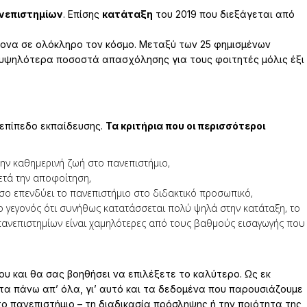
νεπιστημίων
. Επίσης
κατάταξη
του 2019 που διεξάγεται από
ρονα σε ολόκληρο τον κόσμο. Μεταξύ των 25 φημισμένων
α υψηλότερα ποσοστά απασχόλησης για τους φοιτητές μόλις έξι
 επίπεδο εκπαίδευσης.
Τα κριτήρια που οι περισσότεροι
την καθημερινή ζωή στο πανεπιστήμιο,
ετά την αποφοίτηση,
όσο επενδύει το πανεπιστήμιο στο διδακτικό προσωπικό,
το γεγονός ότι συνήθως κατατάσσεται πολύ ψηλά στην κατάταξη, το
 πανεπιστημίων είναι χαμηλότερες από τους βαθμούς εισαγωγής που
υ και θα σας βοηθήσει να επιλέξετε το καλύτερο. Ως εκ
ητα πάνω απ’ όλα, γι’ αυτό και τα δεδομένα που παρουσιάζουμε
ο πανεπιστήμιο – τη διαδικασία πρόσληψης ή την ποιότητα της