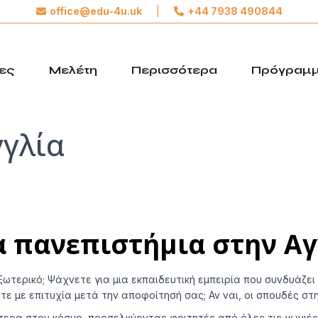
office@edu-4u.uk
|
+44 7938 490844
Συνδεθείτε με το
Edu4u
ες
Μελέτη
Περισσότερα
Πρόγραμμ
Υποσχόμαστε να μην σας στείλουμε spam. Μοιραστείτε τα
στοιχεία επικοινωνίας σας για να μπορέσουμε να
γγλία
επικοινωνήσουμε μαζί σας σχετικά με την αίτησή σας.
Κάντε το πρώτο βήμα προς το μέλλον σας
 πανεπιστήμια στην Αγ
τερικό; Ψάχνετε για μια εκπαιδευτική εμπειρία που συνδυάζει 
 με επιτυχία μετά την αποφοίτησή σας; Αν ναι, οι σπουδές στη
τερα στον κόσμο, προσελκύοντας φοιτητές από όλες τις γωνιέ