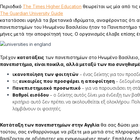
Περιοδικό
The Times Higher Education
θεωρείται ως μία από τις
The Guardian University Guide
κατατάσσει υψηλά τα βρετανικά ιδρύματα, αναφέροντας ότι α
πανεπιστημίων του Ηνωμένου Βασιλείου ήταν το Πανεπιστήμιο 
μήνες μετά την αποφοίτησή τους. Ο οργανισμός έλαβε επίσης 
Τρέχον
κατατάξεις
των πανεπιστημίων στο Ηνωμένο Βασίλειο,
πανεπιστήμια,
είναι ποικίλα, αλλά μεταξύ των πιο συνηθισμέ
ικανοποίηση των φοιτητών
– ένας δείκτης για τον προσδ
τις
ευκαιρίες που προσφέρει η αποφοίτηση
– δεδομένα 
Πανεπιστημιακό προσωπικό
– για να παρουσιάσει τη στ
Βαθμοί εισόδου
– ο δείκτης αυτός δίνει μια ένδειξη των β
κριτήριο αυτό δεν πρέπει να ακολουθείται εξ ολοκλήρου. Πο
λαμβάνουν οι φοιτητές.
Κατάταξη των πανεπιστημίων στην Αγγλία
θα σας δώσει μια
τούτου, σας ενθαρρύνουμε να ρίξετε μια ματιά στις πληροφορί
βασίζονται σε αξιόπιστες και ενημερωμένες πηγές. Επιπλέον, δ