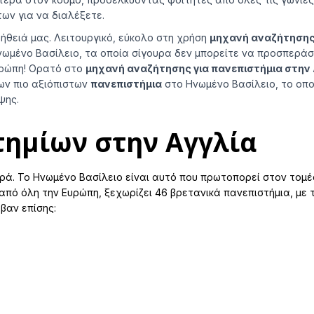
ων για να διαλέξετε.
ήθειά μας. Λειτουργικό, εύκολο στη χρήση
μηχανή αναζήτησης 
ωμένο Βασίλειο, τα οποία σίγουρα δεν μπορείτε να προσπεράσε
υρώπη! Ορατό στο
μηχανή αναζήτησης για πανεπιστήμια στην 
των πιο αξιόπιστων
πανεπιστήμια
στο Ηνωμένο Βασίλειο, το οπο
ψης.
I consent to the processing of my personal data by Edu4
Ltd for information and marketing purposes
τημίων στην Αγγλία
y submitting this form, you confirm that you are over 16 years 
ρά. Το Ηνωμένο Βασίλειο είναι αυτό που πρωτοπορεί στον τομ
age and acknowledge our processing of your personal data for
 από όλη την Ευρώπη, ξεχωρίζει 46 βρετανικά πανεπιστήμια, με
contact purposes as detailed in our Privacy Policy
βαν επίσης:
Expert Advice. Successful Outcomes.