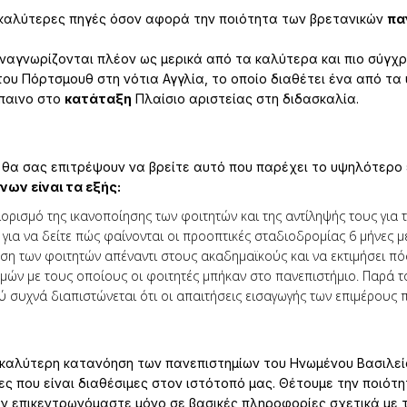
 καλύτερες πηγές όσον αφορά την ποιότητα των βρετανικών
πα
ναγνωρίζονται πλέον ως μερικά από τα καλύτερα και πιο σύγχ
του Πόρτσμουθ στη νότια Αγγλία, το οποίο διαθέτει ένα από τ
έπαινο στο
κατάταξη
Πλαίσιο αριστείας στη διδασκαλία.
 θα σας επιτρέψουν να βρείτε αυτό που παρέχει το υψηλότερο
νων είναι τα εξής:
ιορισμό της ικανοποίησης των φοιτητών και της αντίληψής τους για 
για να δείτε πώς φαίνονται οι προοπτικές σταδιοδρομίας 6 μήνες μ
άση των φοιτητών απέναντι στους ακαδημαϊκούς και να εκτιμήσει π
αθμών με τους οποίους οι φοιτητές μπήκαν στο πανεπιστήμιο. Παρά 
λύ συχνά διαπιστώνεται ότι οι απαιτήσεις εισαγωγής των επιμέρους
 καλύτερη κατανόηση των πανεπιστημίων του Ηνωμένου Βασιλείο
ες που είναι διαθέσιμες στον ιστότοπό μας. Θέτουμε την ποιότ
εν επικεντρωνόμαστε μόνο σε βασικές πληροφορίες σχετικά με τ